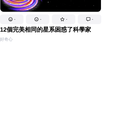
-
-
-
-
12個完美相同的星系困惑了科學家
好奇心