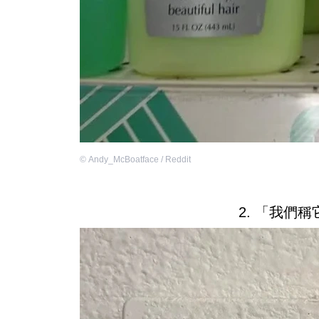
©
Andy_McBoatface / Reddit
2. 「我們