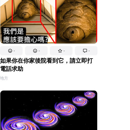
-
-
-
-
如果你在你家後院看到它，請立即打
電話求助
地方