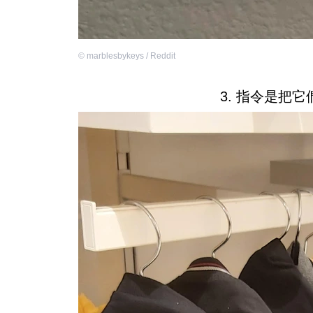
©
marblesbykeys / Reddit
3. 指令是把