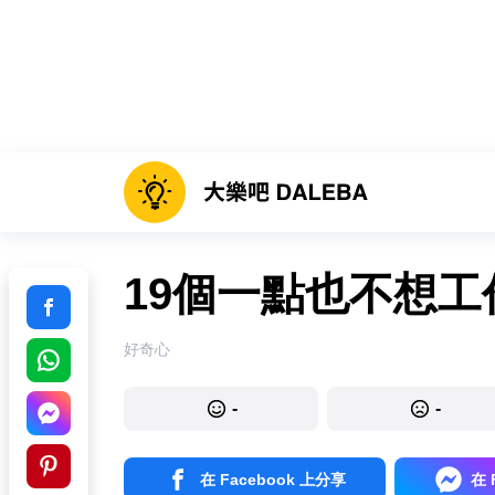
19個一點也不想工
好奇心
-
-
在 Facebook 上分享
在 