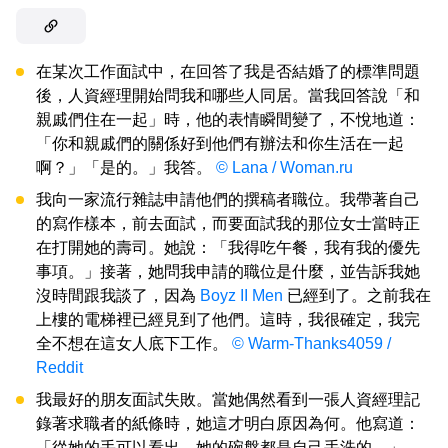
在某次工作面試中，在回答了我是否結婚了的標準問題
後，人資經理開始問我和哪些人同居。當我回答說「和
親戚們住在一起」時，他的表情瞬間變了，不悅地道：
「你和親戚們的關係好到他們有辦法和你生活在一起
啊？」「是的。」我答。
© Lana / Woman.ru
我向一家流行雜誌申請他們的撰稿者職位。我帶著自己
的寫作樣本，前去面試，而要面試我的那位女士當時正
在打開她的壽司。她說：「我得吃午餐，我有我的優先
事項。」接著，她問我申請的職位是什麼，並告訴我她
沒時間跟我談了，因為
Boyz II Men
已經到了。之前我在
上樓的電梯裡已經見到了他們。這時，我很確定，我完
全不想在這女人底下工作。
© Warm-Thanks4059 /
Reddit
我最好的朋友面試失敗。當她偶然看到一張人資經理記
錄著求職者的紙條時，她這才明白原因為何。他寫道：
「從她的手可以看出，她的碗盤都是自己手洗的。」