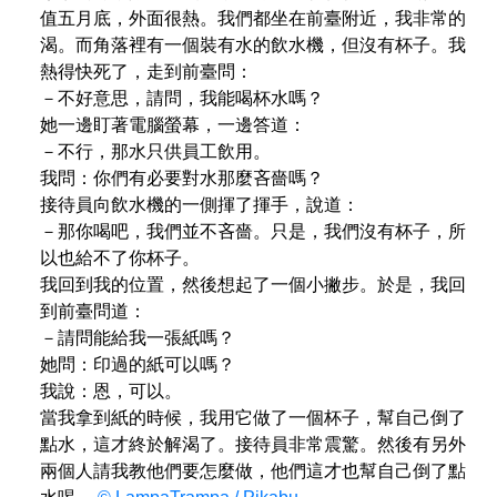
值五月底，外面很熱。我們都坐在前臺附近，我非常的
渴。而角落裡有一個裝有水的飲水機，但沒有杯子。我
熱得快死了，走到前臺問：
－不好意思，請問，我能喝杯水嗎？
她一邊盯著電腦螢幕，一邊答道：
－不行，那水只供員工飲用。
我問：你們有必要對水那麼吝嗇嗎？
接待員向飲水機的一側揮了揮手，說道：
－那你喝吧，我們並不吝嗇。只是，我們沒有杯子，所
以也給不了你杯子。
我回到我的位置，然後想起了一個小撇步。於是，我回
到前臺問道：
－請問能給我一張紙嗎？
她問：印過的紙可以嗎？
我說：恩，可以。
當我拿到紙的時候，我用它做了一個杯子，幫自己倒了
點水，這才終於解渴了。接待員非常震驚。然後有另外
兩個人請我教他們要怎麼做，他們這才也幫自己倒了點