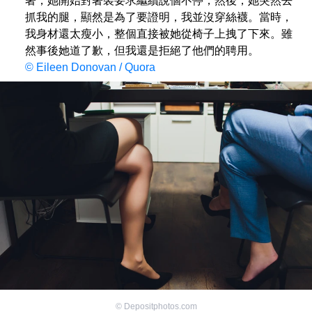
著，她開始對著裝要求繼續說個不停，然後，她突然去
抓我的腿，顯然是為了要證明，我並沒穿絲襪。當時，
我身材還太瘦小，整個直接被她從椅子上拽了下來。雖
然事後她道了歉，但我還是拒絕了他們的聘用。
© Eileen Donovan / Quora
©
Depositphotos.com