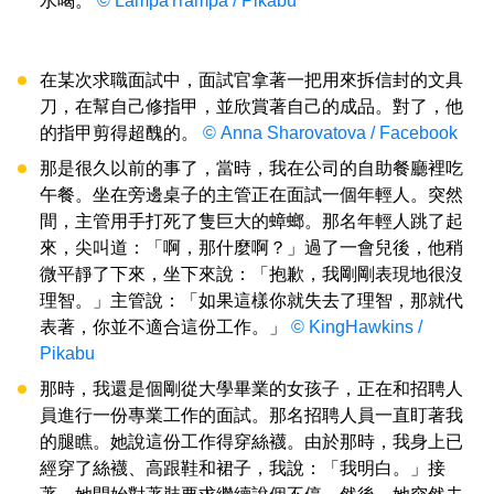
水喝。
© LampaTrampa / Pikabu
在某次求職面試中，面試官拿著一把用來拆信封的文具
刀，在幫自己修指甲，並欣賞著自己的成品。對了，他
的指甲剪得超醜的。
© Anna Sharovatova / Facebook
那是很久以前的事了，當時，我在公司的自助餐廳裡吃
午餐。坐在旁邊桌子的主管正在面試一個年輕人。突然
間，主管用手打死了隻巨大的蟑螂。那名年輕人跳了起
來，尖叫道：「啊，那什麼啊？」過了一會兒後，他稍
微平靜了下來，坐下來說：「抱歉，我剛剛表現地很沒
理智。」主管說：「如果這樣你就失去了理智，那就代
表著，你並不適合這份工作。」
© KingHawkins /
Pikabu
那時，我還是個剛從大學畢業的女孩子，正在和招聘人
員進行一份專業工作的面試。那名招聘人員一直盯著我
的腿瞧。她說這份工作得穿絲襪。由於那時，我身上已
經穿了絲襪、高跟鞋和裙子，我說：「我明白。」接