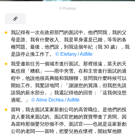
©
Pixabay
我記得有一次在政府部門的面試中。他們問我，我的父
母是誰、我有什麼收入、我是單身還是已婚，等等的各
種問題。最後，他們說，到我這個年紀（我 30 歲），我
是該停止換工作了。
© Elefany / AdMe
我受邀前往另一個城市進行面試。那裡很遠，當天的天
氣也很「糟糕」——雨中夾雪。在和主管進行面試的過
程中，他說他很高興能和我聊聊，並問我什麼時候可以
開始工作。我驚訝地問：「謝謝您的賞識，但我想先談
談我的薪水部分。」我還記得他的回答：「這我倒沒想
過呢。」
© Aline Dichka / AdMe
當時，我去面試某家新創公司的高管職位。是他們的投
資人要我來面試的。面試官把她的寶寶帶進了房間。因
為當時那個嬰兒吵個不停。面試官——也就是這家新創
公司的老闆——當時，把嬰兒抱在懷裡，開始幫他餵