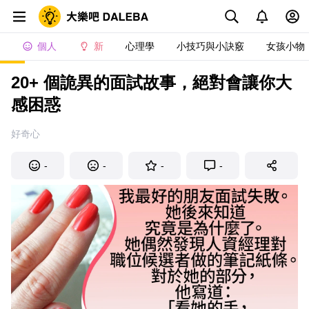
個人
新
心理學
小技巧與小訣竅
女孩小物
20+ 個詭異的面試故事，絕對會讓你大
感困惑
好奇心
-
-
-
-