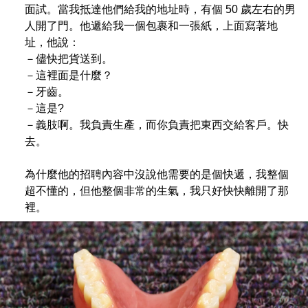
面試。當我抵達他們給我的地址時，有個 50 歲左右的男
人開了門。他遞給我一個包裹和一張紙，上面寫著地
址，他說：
－儘快把貨送到。
－這裡面是什麼？
－牙齒。
－這是?
－義肢啊。我負責生產，而你負責把東西交給客戶。快
去。
為什麼他的招聘內容中沒說他需要的是個快遞，我整個
超不懂的，但他整個非常的生氣，我只好快快離開了那
裡。