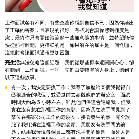
工作面試各有不同。有些會讓你感到自信不已，因為你給出
了正確的答案，且表現的很好；有些則會讓你感到極度焦
慮，最終你只會開始談論起一些無意義的事情，並希望能儘
快從那裡離開。更糟糕的是，如果潛在的雇主是一個怪咖，
這絕對會讓面試過程更加困難。
亮生活
無法忽略這個話題，我們從那些原本還開開心心，卻
在聽到「工作面試」一詞，立刻由笑轉哭的人身上，聽到了
以下這些故事。
有一次，我決定要換工作；我寄了履歷給某個我覺得自
己很適合的職位，並受邀前去參觀他們的辦公室。面試
時間大約為 5 小時左右。雖然他們保證會連絡我，但我
實在沒有想在那裡工作的意願。因為我在洗手間見到了
某位在那家公司工作的老朋友，接著發生的事，完全說
服了我打消在這裡工作的念頭。我朋友有洗手間的鑰
匙，結果我發現每個員工都有洗手間的鑰匙，而外人是