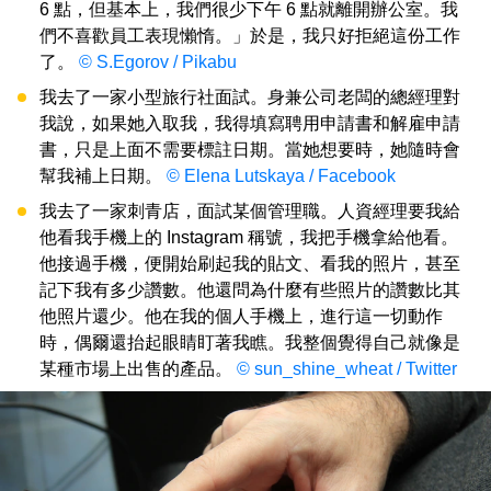
6 點，但基本上，我們很少下午 6 點就離開辦公室。我
們不喜歡員工表現懶惰。」於是，我只好拒絕這份工作
了。
© S.Egorov / Pikabu
我去了一家小型旅行社面試。身兼公司老闆的總經理對
我說，如果她入取我，我得填寫聘用申請書和解雇申請
書，只是上面不需要標註日期。當她想要時，她隨時會
幫我補上日期。
© Elena Lutskaya / Facebook
我去了一家刺青店，面試某個管理職。人資經理要我給
他看我手機上的 Instagram 稱號，我把手機拿給他看。
他接過手機，便開始刷起我的貼文、看我的照片，甚至
記下我有多少讚數。他還問為什麼有些照片的讚數比其
他照片還少。他在我的個人手機上，進行這一切動作
時，偶爾還抬起眼睛盯著我瞧。我整個覺得自己就像是
某種市場上出售的產品。
© sun_shine_wheat / Twitter