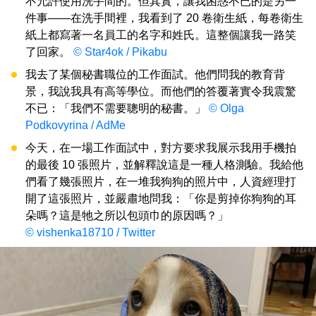
不允許使用洗手間的。但其實，讓我困惑不已的是另一
件事——在洗手間裡，我看到了 20 卷衛生紙，每卷衛生
紙上都寫著一名員工的名字和姓氏。這整個讓我一路笑
了回家。
© Star4ok / Pikabu
我去了某個秘書職位的工作面試。他們問我的教育背
景，我說我具有高等學位。而他們的答覆著實令我震驚
不已：「我們不需要聰明的秘書。」
© Olga
Podkovyrina / AdMe
今天，在一場工作面試中，對方要求我展示我用手機拍
的最後 10 張照片，並解釋說這是一種人格測驗。我給他
們看了幾張照片，在一堆我狗狗的照片中，人資經理打
開了這張照片，並嚴肅地問我：「你是剪掉你狗狗的耳
朵嗎？這是牠之所以包頭巾的原因嗎？」
© vishenka18710 / Twitter