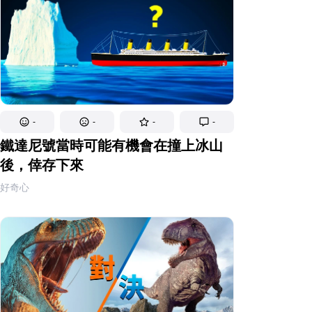
-
-
-
-
鐵達尼號當時可能有機會在撞上冰山
後，倖存下來
好奇心