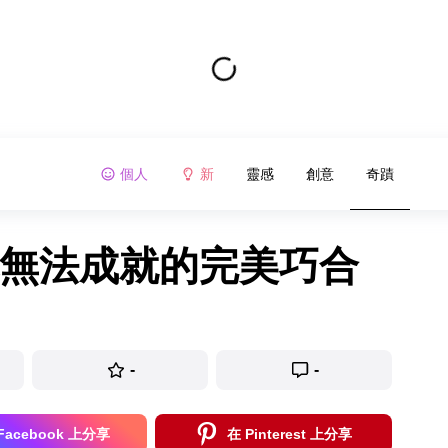
個人
新
靈感
創意
奇蹟
也無法成就的完美巧合
-
-
Facebook 上分享
在 Pinterest 上分享