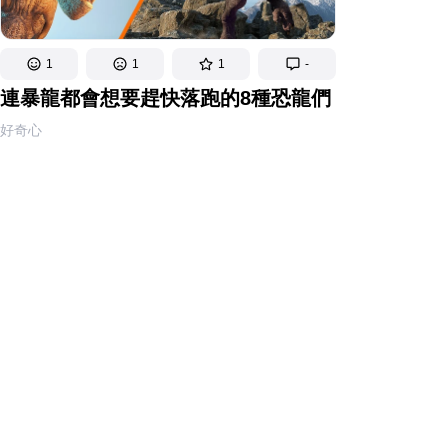
1
1
1
-
連暴龍都會想要趕快落跑的8種恐龍們
好奇心