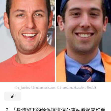
©
s_bukley / Shutterstock.com
,
©
therealmaxkessler / Reddit
2. 「身體留下的餘溫讓這個公車站看起來好像