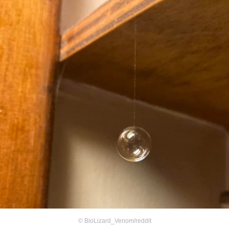
©
BioLizard_Venom/reddit