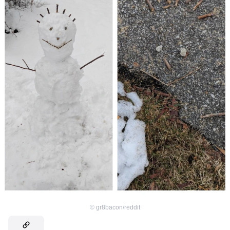
©
gr8bacon/reddit