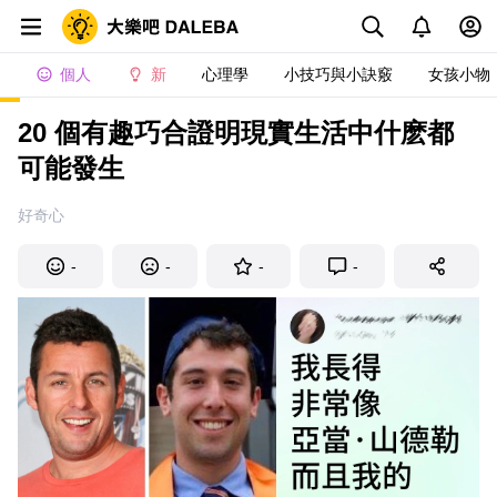
個人
新
心理學
小技巧與小訣竅
女孩小物
20 個有趣巧合證明現實生活中什麽都
可能發生
好奇心
-
-
-
-