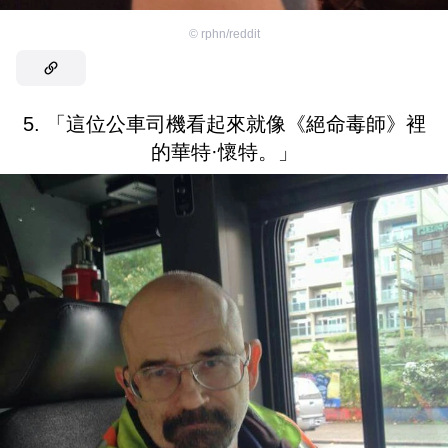
©
rphn/reddit
5. 「這位公車司機看起來就像《絕命毒師》裡
的華特·懷特。」