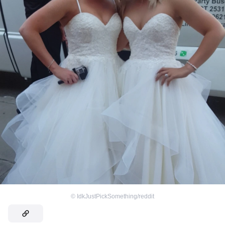
©
IdkJustPickSomething/reddit