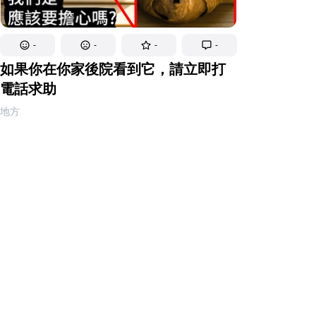
-
-
-
-
如果你在你家後院看到它，請立即打
電話求助
地方