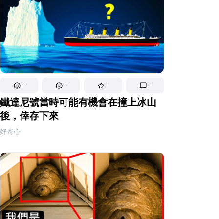
-
-
-
-
鐵達尼號當時可能有機會在撞上冰山
後，倖存下來
好奇心