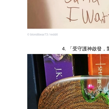
©
blondibear73 / reddit
4. 「受守護神啟發