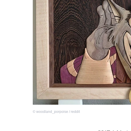
©
woodland_porpoise / reddit