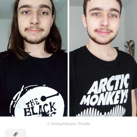
©
SnowyArticuno / Reddit