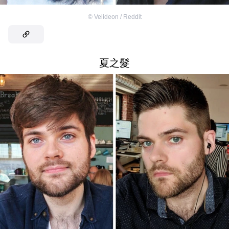
©
Velideon / Reddit
夏之髮