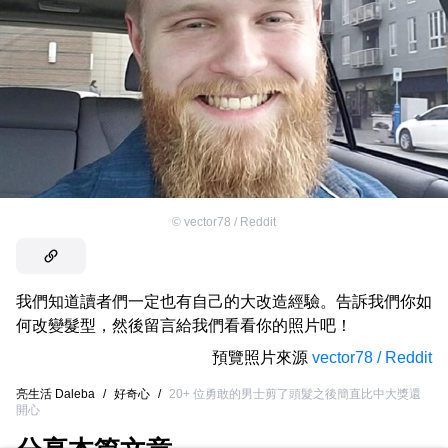
©
vector78 / Reddit
我們知道讀者們一定也有自己的大改造經驗。告訴我們你如
何改變髮型，然後留言給我們看看你的照片吧！
預覽照片來源
vector78 / Reddit
亮生活 Daleba
/
好奇心
/
20+ 位勇敢的男士剪了頭髮之後簡直比中大獎還
開心