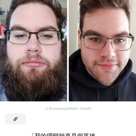
©
throwaway94646 / Reddit