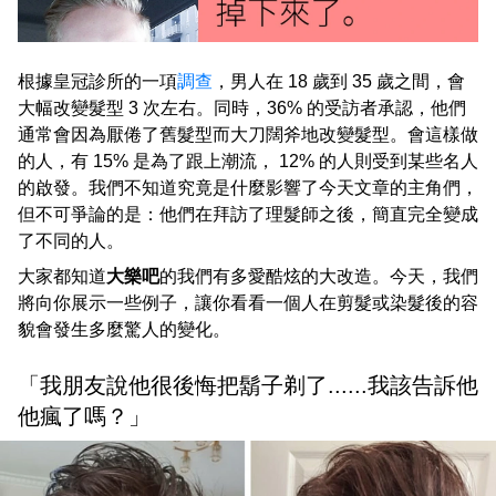
根據皇冠診所的一項
調查
，男人在 18 歲到 35 歲之間，會
大幅改變髮型 3 次左右。同時，36% 的受訪者承認，他們
通常會因為厭倦了舊髮型而大刀闊斧地改變髮型。會這樣做
的人，有 15% 是為了跟上潮流， 12% 的人則受到某些名人
的啟發。我們不知道究竟是什麼影響了今天文章的主角們，
但不可爭論的是：他們在拜訪了理髮師之後，簡直完全變成
了不同的人。
大家都知道
大樂吧
的我們有多愛酷炫的大改造。今天，我們
將向你展示一些例子，讓你看看一個人在剪髮或染髮後的容
貌會發生多麼驚人的變化。
「我朋友說他很後悔把鬍子剃了......我該告訴他
他瘋了嗎？」