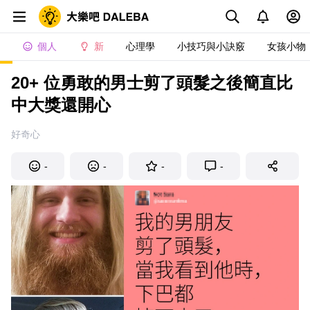
個人
新
心理學
小技巧與小訣竅
女孩小物
20+ 位勇敢的男士剪了頭髮之後簡直比
中大獎還開心
好奇心
-
-
-
-