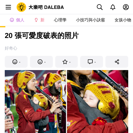
個人
新
心理學
小技巧與小訣竅
女孩小物
20 張可愛度破表的照片
好奇心
-
-
-
-