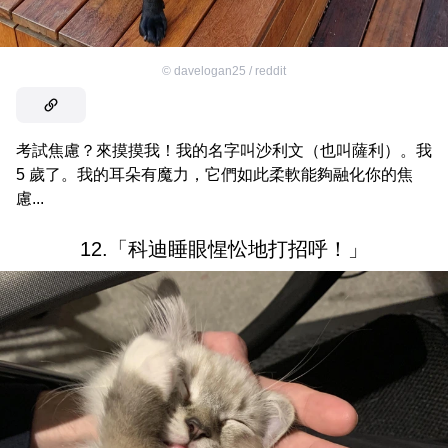
©
davelogan25 / reddit
考試焦慮？來摸摸我！我的名字叫沙利文（也叫薩利）。我
5 歲了。我的耳朵有魔力，它們如此柔軟能夠融化你的焦
慮...
12.「科迪睡眼惺忪地打招呼！」