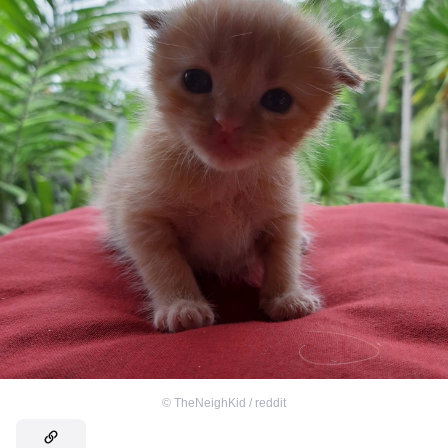
©
TheNeighKid / reddit