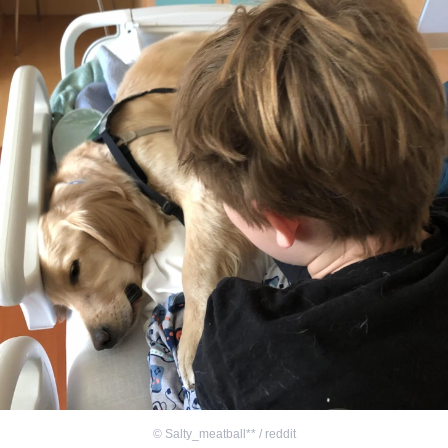
©
Salty_meatball** / reddit