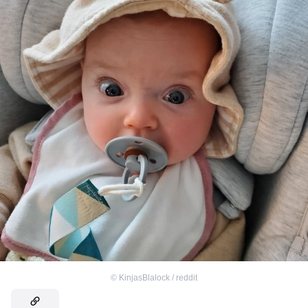
©
KinjasBlalock / reddit