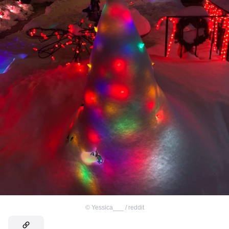
©
Yessica___ / reddit