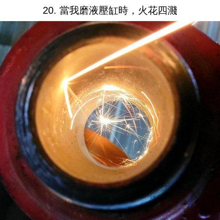
20. 當我磨液壓缸時，火花四濺