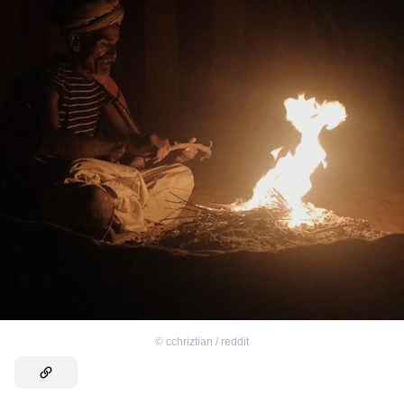
©
cchriztian / reddit