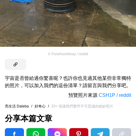
©
Forwhomitmay / reddit
宇宙是否曾給過你驚喜呢？也許你也見過其他某些非常獨特
的照片，可以加入我們的這份清單？請留言與我們分享吧。
預覽照片來源
CSH1P / reddit
亮生活 Daleba
/
好奇心
/
20+ 張讓我們驚呼不可思議的絕妙照片
分享本篇文章