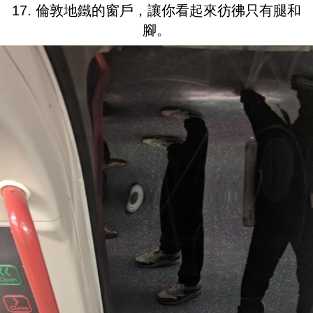
17. 倫敦地鐵的窗戶，讓你看起來彷彿只有腿和
腳。