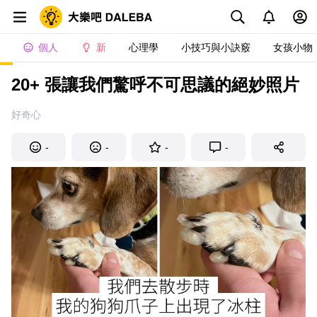
個人
新
心理學
小技巧與小訣竅
女孩小物
20+ 張讓我們驚呼不可思議的絕妙照片
好奇心
-
-
-
-