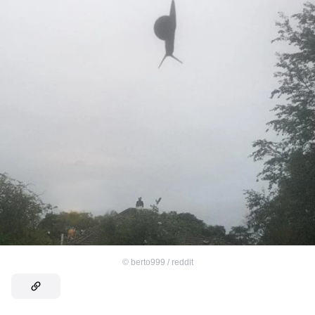
©
berto999 / reddit