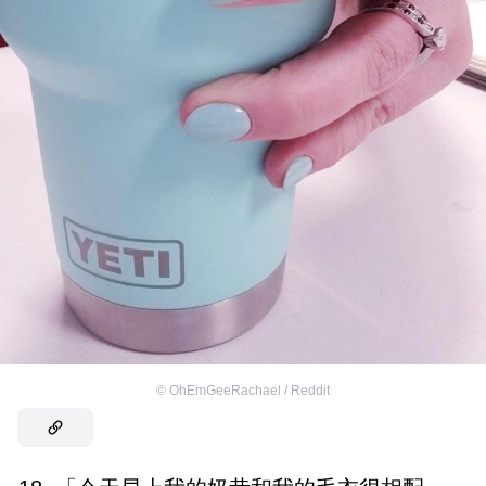
©
OhEmGeeRachael / Reddit