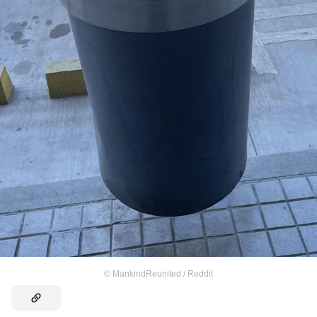
©
MankindReunited / Reddit