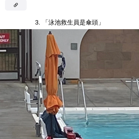
3. 「泳池救生員是傘頭」