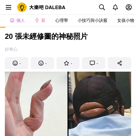
個人
新
心理學
小技巧與小訣竅
女孩小物
20 張未經修圖的神秘照片
好奇心
-
-
-
-