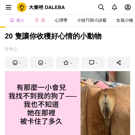
個人
新
心理學
小技巧與小訣竅
女孩小物
20 隻讓你收穫好心情的小動物
好奇心
-
-
-
-