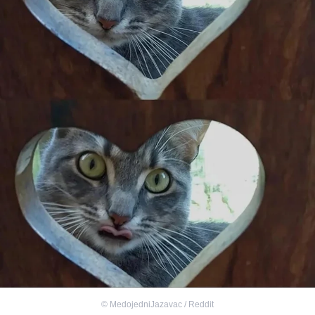
©
MedojedniJazavac / Reddit