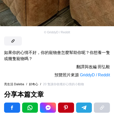
©
GriddyD / Reddit
如果你的心情不好，你的寵物會怎麼幫助你呢？你想養一隻
或幾隻寵物嗎？
翻譯與改編
田弘毅
預覽照片來源
GriddyD / Reddit
亮生活 Daleba
/
好奇心
/
20 隻讓你收穫好心情的小動物
分享本篇文章