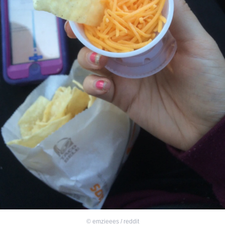
©
emzieees / reddit