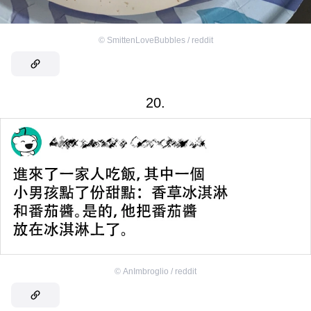
©
SmittenLoveBubbles / reddit
20.
©
AnImbroglio / reddit