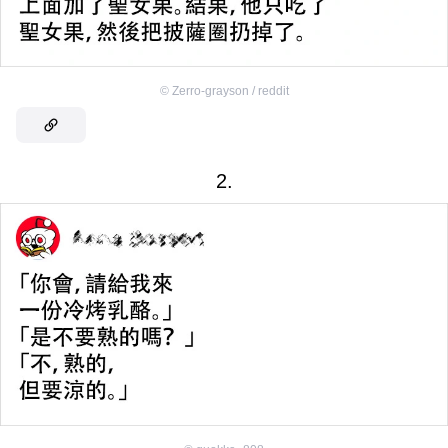
©
Zerro-grayson / reddit
2.