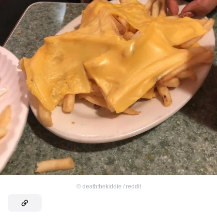
©
deaththekiddie / reddit