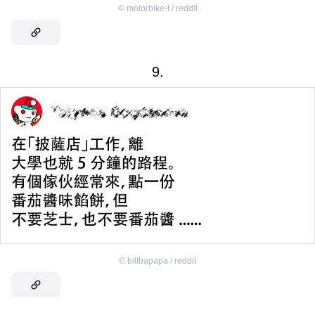
©
motorbike-t / reddit
9.
©
billbapapa / reddit