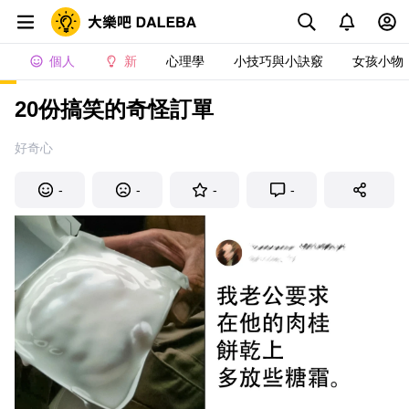
個人
新
心理學
小技巧與小訣竅
女孩小物
20份搞笑的奇怪訂單
好奇心
-
-
-
-