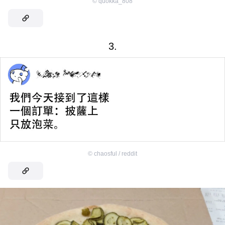
©
quokka_808
3.
©
chaosful / reddit