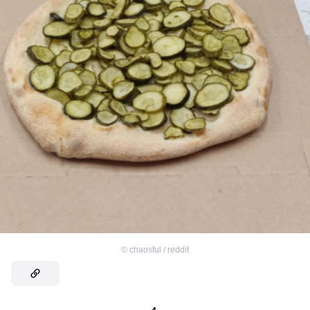
©
chaosful / reddit