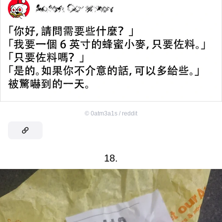
©
0atm3a1s / reddit
18.