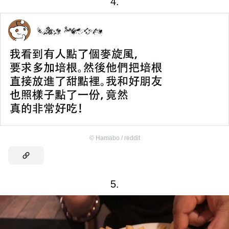
4.
©
Hamabo / reddit
5.