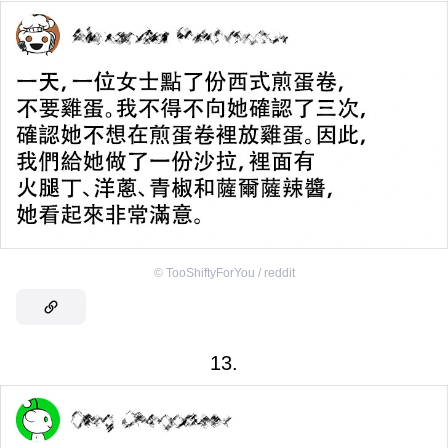
©
TooShiftyForYou / reddit
13.