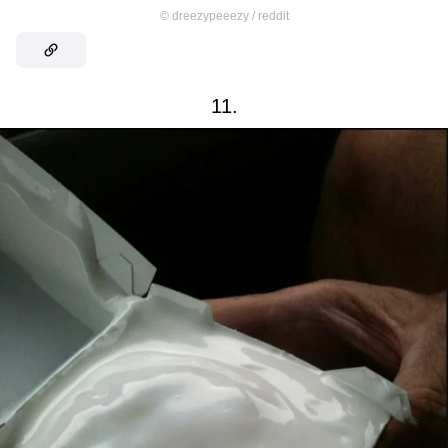
©
dreezypeeezy / reddit
11.