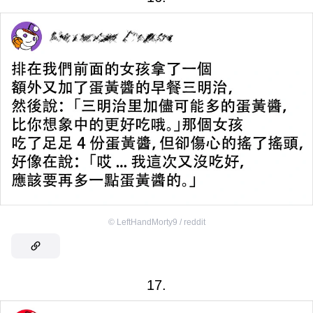
©
LeftHandMorty9 / reddit
17.