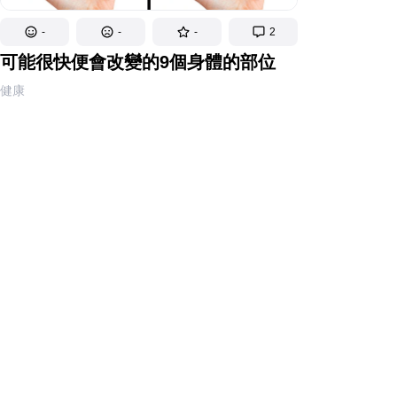
-
-
-
2
可能很快便會改變的9個身體的部位
健康