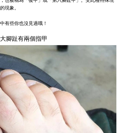
，也被稱為「復甲」或「第六腳趾甲」。受此種特殊現
的現象。
中有些你也沒見過哦！
友的大腳趾有兩個指甲