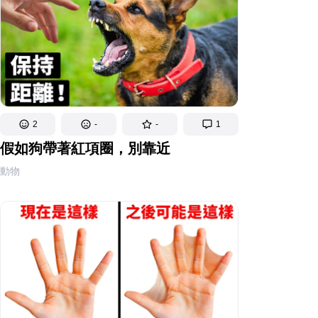
2
-
-
1
假如狗帶著紅項圈，別靠近
動物