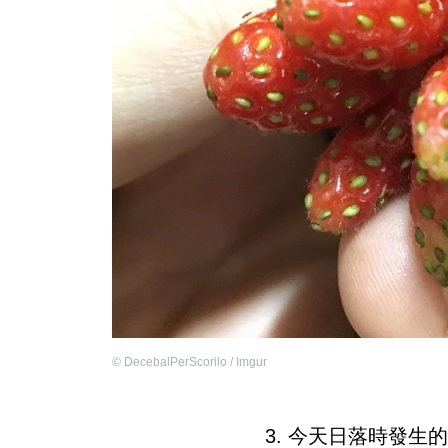
©
DecebalPerScorilo / Imgur
3. 今天日落時發