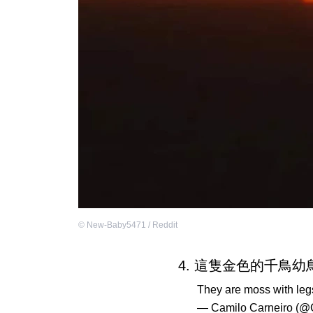
©
New-Baby5471 / Reddit
4. 這隻金色的千鳥
They are moss with leg
— Camilo Carneiro (@