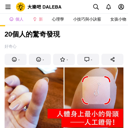
個人
新
心理學
小技巧與小訣竅
女孩小物
20個人的驚奇發現
好奇心
-
-
-
-