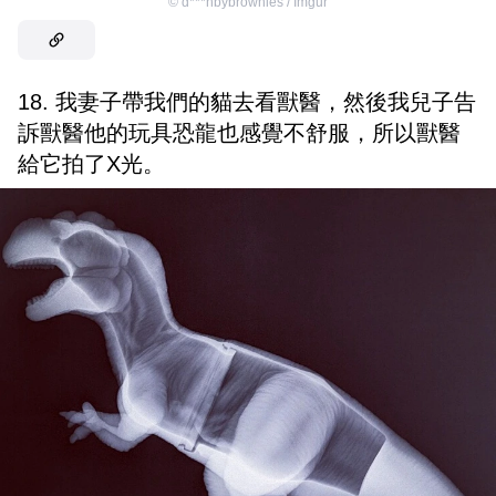
©
d***hbybrownies / Imgur
18. 我妻子帶我們的貓去看獸醫，然後我兒子告
訴獸醫他的玩具恐龍也感覺不舒服，所以獸醫
給它拍了X光。