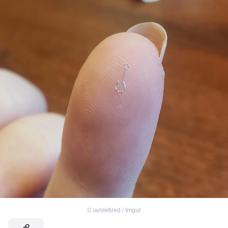
©
iamletired / Imgur