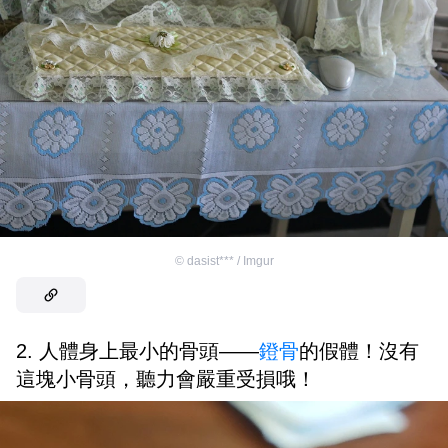
©
dasist*** / Imgur
2. 人體身上最小的骨頭——
鐙骨
的假體！沒有
這塊小骨頭，聽力會嚴重受損哦！