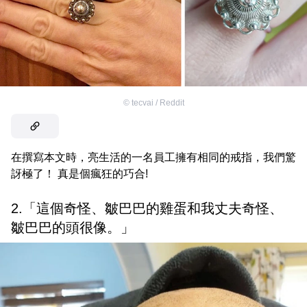
©
tecvai / Reddit
在撰寫本文時，亮生活的一名員工擁有相同的戒指，我們驚
訝極了！ 真是個瘋狂的巧合!
2.「這個奇怪、皺巴巴的雞蛋和我丈夫奇怪、
皺巴巴的頭很像。」