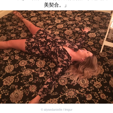
美契合。」
©
alysedanielle / Imgur