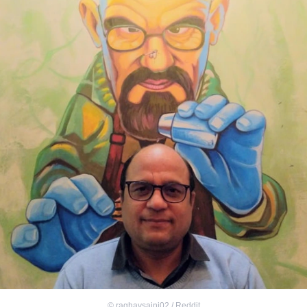
©
raghavsaini02 / Reddit