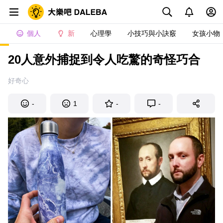
個人
新
心理學
小技巧與小訣竅
女孩小物
20人意外捕捉到令人吃驚的奇怪巧合
好奇心
-
1
-
-