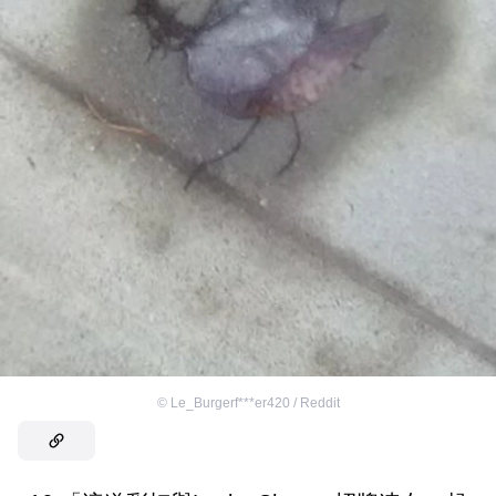
©
Le_Burgerf***er420 / Reddit