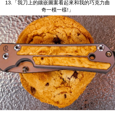
13.「我刀上的鑲嵌圖案看起來和我的巧克力曲
奇一模一樣!」