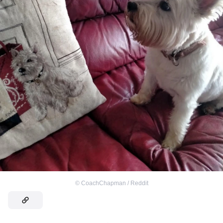
©
CoachChapman / Reddit