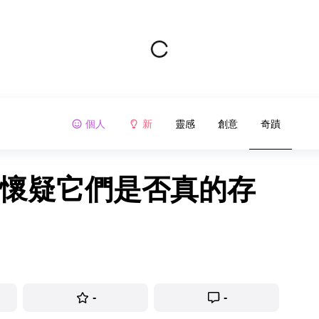
個人
新
靈感
創意
奇蹟
你懷疑它們是否真的存
-
-