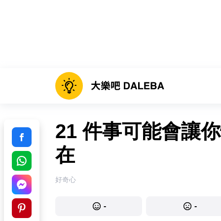
21 件事可能會讓
在
好奇心
-
-