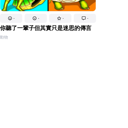
-
-
-
-
你聽了一輩子但其實只是迷思的傳言
動物