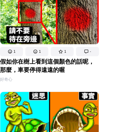
1
1
1
-
假如你在樹上看到這個顏色的話呢，
那麼，車要停得遠遠的喔
好奇心