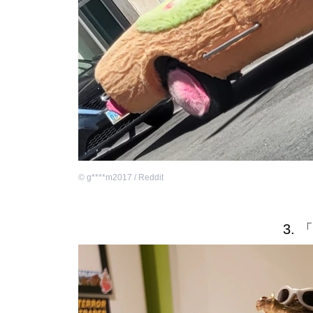
©
g****m2017 / Reddit
3.