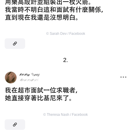
©
Sarah Dev / Facebook
2.
©
Theresa Nash / Facebook