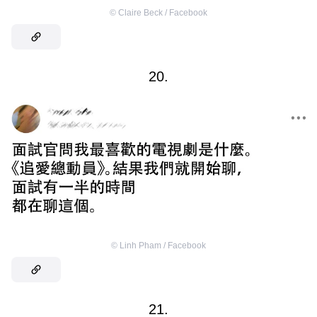
©
Claire Beck / Facebook
20.
©
Linh Pham / Facebook
21.