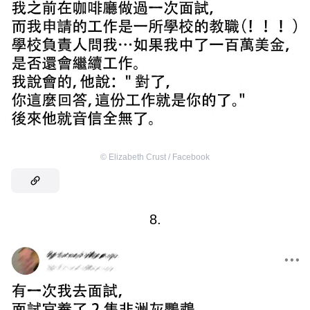
©
Elizabeth Crust / Facebook
8.