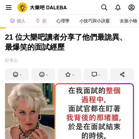
個人
新
心理學
小技巧與小訣竅
女孩小物
21 位大樂吧讀者分享了他們最詭異、
最爆笑的面試經歷
好奇心
-
-
-
-