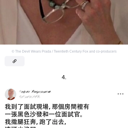
©
The Devil Wears Prada / Twentieth Century Fox and co-producers
4.