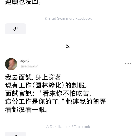
©
Brad Swimmer / Facebook
5.
©
Dan Hanson / Facebook