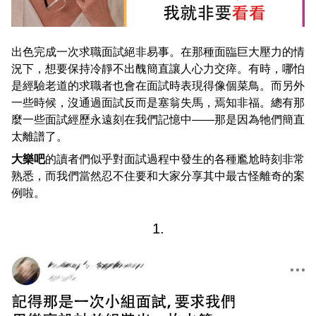
出色完成一次求職面試絕非易事。在那種面臨巨大壓力的情
況下，想要保持冷靜不出醜簡直讓人心力交瘁。有時，哪怕
是經驗老道的求職者也會在面試時表現得像個菜鳥。而另外
一些時候，沒通過面試反而是塞翁失馬，焉知非福。總有那
麼一些面試經歷永遠刻在我們記憶中——那是因為牠們簡直
太離譜了。
大樂吧
的讀者們似乎對面試過程中發生的各種尷尬時刻非常
熟悉，而我們當然忍不住要和大家分享其中最古怪離奇的案
例啦。
1.