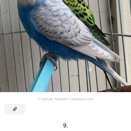
©
Ashrafy Talukder / Unsplash.com
9.