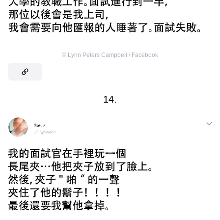
©
Lynn Peters Campbell / Facebook
14.