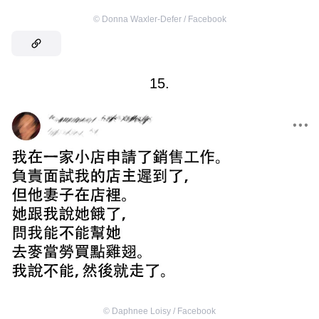
©
Donna Waxler-Defer / Facebook
15.
©
Daphnee Loisy / Facebook