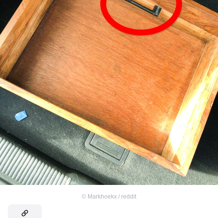
©
Markhoekx / reddit