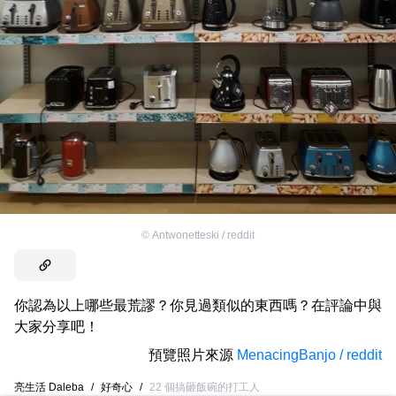
©
Antwonetteski / reddit
你認為以上哪些最荒謬？你見過類似的東西嗎？在評論中與
大家分享吧！
預覽照片來源
MenacingBanjo / reddit
亮生活 Daleba
/
好奇心
/
22 個搞砸飯碗的打工人