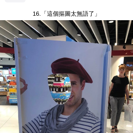
16.「這個摳圖太無語了」