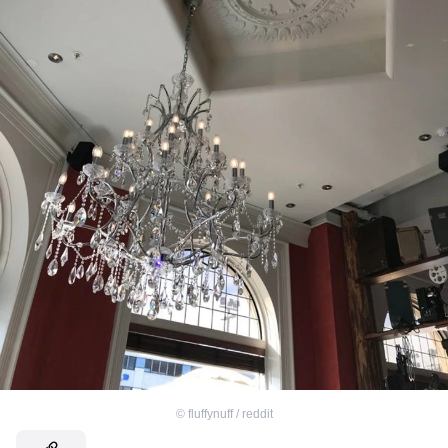
©
fluffynuff / reddit