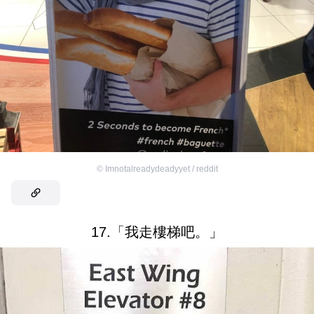
©
Imnotalreadydeadyyet / reddit
17.「我走樓梯吧。」