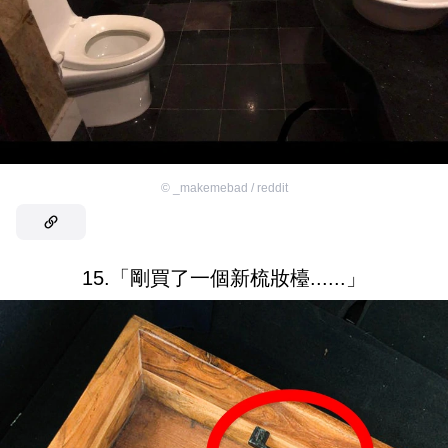
©
_makemebad / reddit
15.「剛買了一個新梳妝檯......」