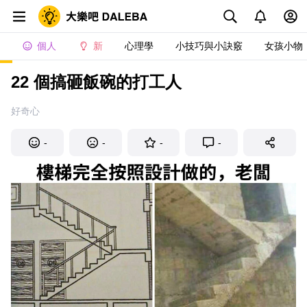
個人
新
心理學
小技巧與小訣竅
女孩小物
22 個搞砸飯碗的打工人
好奇心
-
-
-
-