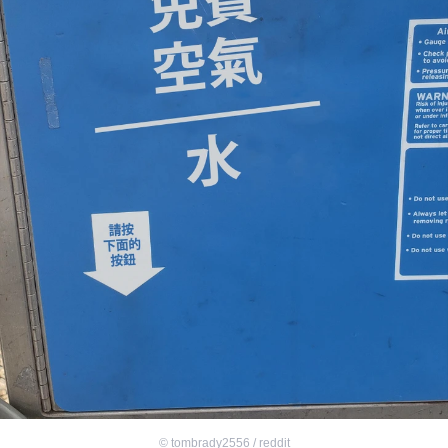
©
tombrady2556 / reddit