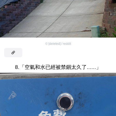
©
[deleted] / reddit
8.「空氣和水已經被禁錮太久了......」