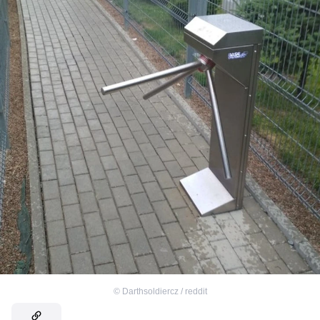
©
Darthsoldiercz / reddit