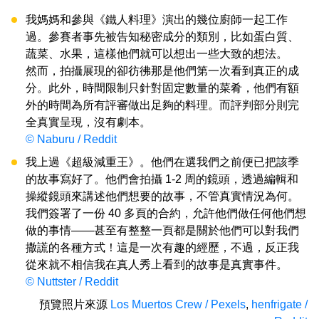
我媽媽和參與《鐵人料理》演出的幾位廚師一起工作
過。參賽者事先被告知秘密成分的類別，比如蛋白質、
蔬菜、水果，這樣他們就可以想出一些大致的想法。
然而，拍攝展現的卻彷彿那是他們第一次看到真正的成
分。此外，時間限制只針對固定數量的菜肴，他們有額
外的時間為所有評審做出足夠的料理。而評判部分則完
全真實呈現，沒有劇本。
© Naburu / Reddit
我上過《超級減重王》。他們在選我們之前便已把該季
的故事寫好了。他們會拍攝 1-2 周的鏡頭，透過編輯和
操縱鏡頭來講述他們想要的故事，不管真實情況為何。
我們簽署了一份 40 多頁的合約，允許他們做任何他們想
做的事情——甚至有整整一頁都是關於他們可以對我們
撒謊的各種方式！這是一次有趣的經歷，不過，反正我
從來就不相信我在真人秀上看到的故事是真實事件。
© Nuttster / Reddit
預覽照片來源
Los Muertos Crew / Pexels
,
henfrigate /