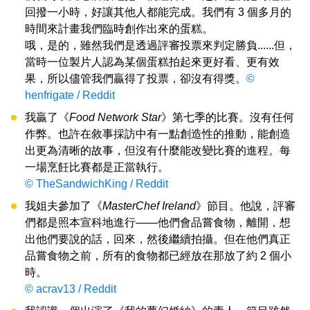
回撥一小時，好讓其他人都能完成。我們有 3 個多月的
時間來計畫我們臨時創作出來的蛋糕。
哦，是的，雖然我們是透過評審投票來判定勝負......但，
當時一位製片人認為某個蛋糕拍起來更好看、更有效
果，所以儘管我們贏得了投票，卻沒有得獎。
©
henfrigate / Reddit
我贏了《
Food Network Star
》第七季的比賽。沒有任何
作弊。也許在敘事採訪中有一點創造性的推動，能創造
出更為清晰的故事，但沒有什麼能改變比賽的進程。每
一場烹飪比賽都是正當執行。
© TheSandwichKing / Reddit
我姐夫參加了《
MasterChef Ireland
》節目。他說，評審
們都是照本宣科地進行——他們會品嘗食物，離開，想
出他們要說的話，回來，然後繼續拍攝。但在他們真正
品嘗食物之前，所有的食物都已經放在那放了約 2 個小
時。
© acrav13 / Reddit