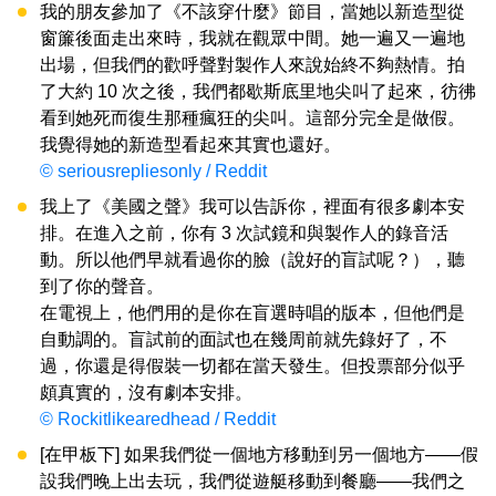
我的朋友參加了《不該穿什麼》節目，當她以新造型從
窗簾後面走出來時，我就在觀眾中間。她一遍又一遍地
出場，但我們的歡呼聲對製作人來說始終不夠熱情。拍
了大約 10 次之後，我們都歇斯底里地尖叫了起來，彷彿
看到她死而復生那種瘋狂的尖叫。這部分完全是做假。
我覺得她的新造型看起來其實也還好。
© seriousrepliesonly / Reddit
我上了《美國之聲》我可以告訴你，裡面有很多劇本安
排。在進入之前，你有 3 次試鏡和與製作人的錄音活
動。所以他們早就看過你的臉（說好的盲試呢？），聽
到了你的聲音。
在電視上，他們用的是你在盲選時唱的版本，但他們是
自動調的。盲試前的面試也在幾周前就先錄好了，不
過，你還是得假裝一切都在當天發生。但投票部分似乎
頗真實的，沒有劇本安排。
© Rockitlikearedhead / Reddit
[在甲板下] 如果我們從一個地方移動到另一個地方——假
設我們晚上出去玩，我們從遊艇移動到餐廳——我們之