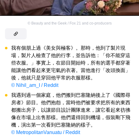
©
Beauty and the Geek / Fox 21 and co-producers
我有個朋上過《美女與極客》。那時，他到了製片現
場，製片人檢查了他的行李，並告訴他：「你不能穿這
些衣服。」事實上，在節目開始時，所有的選手都穿著
能讓他們看起來更宅氣的衣著。當他進行「改頭換面」
後，他就只是穿回他平常的衣服那樣。
© Nihil_am_I / Reddit
我遇到過一個家庭，他們搬到巴塞隆納後上了《國際尋
房者》節目。他們抱怨，當時他們被要求把所有的東西
都搬出房子，以讓節目設計團隊進來，讓它看起來彷彿
像在市場上出售那樣。他們還得回到機場，假裝剛下飛
機，演出第一次看到巴塞隆納的樣子。
© MetropolitanVanuatu / Reddit