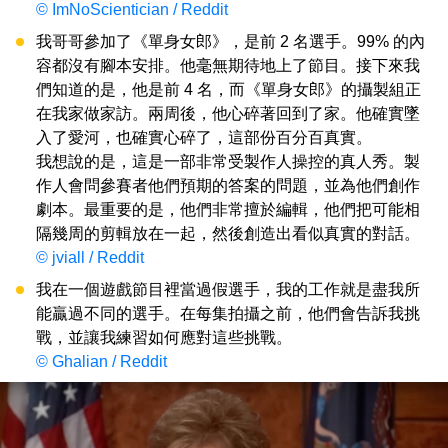
© ImNoScientician / Reddit
我哥哥參加了《單身女郎》，是前 2 名選手。99% 的內
容都沒有腳本安排。他毫無期待地上了節目。接下來我
們知道的是，他是前 4 名，而《單身女郎》的攝製組正
在我家做家訪。兩周後，他心碎著回到了家。他確實墜
入了愛河，也確實心碎了，這部份百分百真實。
我想說的是，這是一部非常受製作人操控的真人秀。製
作人會問參賽者他們預期的答案的問題，並為他們創作
劇本。最重要的是，他們非常擅於編輯，他們把可能相
隔幾周的剪輯放在一起，然後創造出看似真實的對話。
© jviall / Reddit
我在一個遊戲節目裡當過假選手，我的工作就是盡我所
能贏過不同的選手。在每集拍攝之前，他們會告訴我挑
戰，並讓我練習如何應對這些挑戰。
© Ghalian / Reddit