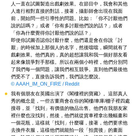
人一直在試圖製造出戲劇效果。在節目中，我會和其他
人進行相對直接的對話，接著，攝影師會出現在我面
前，開始問一些引導性的問題。比如：「你不討厭他們
說的話嗎？」或者「你有多討厭他們說的話？」或者
「你為什麼覺得你討厭他們說的話？」
即使你試圖否認你討厭什麼，他們還是會在你說「討
厭」的時候加上那個人的名字，然後噹噹，瞬間就有了
戲劇效果。他們真的，真的超想讓我和我一個好朋友看
起來像競爭對手那樣。所以在兩個小時裡，他們分別問
了我們每一個問題，讓我們相互競爭。直到他們最後他
們受不了，直接告訴我們，我們該怎麼說。
© AAAH_IM_ON_FIRE / Reddit
我有個朋友在英國出演了《閣樓裡的寶藏》。這部真人
秀的概念是，一些古董商會在你的閣樓/車庫/棚子裡四處
搜尋，並「找到」有價值的物品出售。他們在我朋友家
裡什麼也沒找到，然後，他們就從貨車裡拿出幾幅畫和
一個花瓶，這樣就「找到」什麼囉，接著，他們要求他
去換件衣服，這樣他們就能拍一段「拍賣後」的畫面