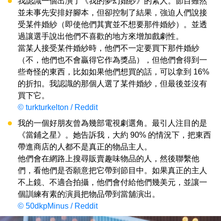
我認識一個出演了《我的夢幻婚紗》的素人。節目雖然
並未事先安排好腳本，但卻控制了結果，強迫人們說接
受某件婚紗（即使他們其實並不想要那件婚紗）。並透
過讓選手說出他們不喜歡的地方來增加戲劇性。
當某人接受某件婚紗時，他們不一定要買下那件婚紗
（不，他們也不會贏得它作為獎品），但他們會得到一
些奇怪的東西，比如如果他們想買的話，可以拿到 16%
的折扣。我認識的那個人選了某件婚紗，但最後並沒有
買下它。
© turkturkelton / Reddit
我的一個好朋友曾為幾部電視劇選角。最引人注目的是
《當鋪之星》。她告訴我，大約 90% 的情況下，把東西
帶進商店的人都不是真正的物品主人。
他們會在網路上搜尋販賣趣味物品的人，然後聯繫他
們，看他們是否願意把它帶到節目中。如果真正的主人
不上鏡、不適合拍攝，他們會付給他們幾美元，並讓一
個訓練有素的演員把物品帶到當舖演出。
© 50dkpMinus / Reddit