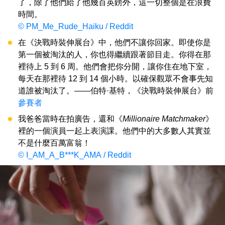
了，除了他們給了他幾百英鎊外，這一切整個是在浪費
時間。
© PM_Me_Rude_Haiku / Reddit
在《決戰時裝伸展台》中，他們不讓你回家。即使你是
第一個被淘汰的人，你也得繼續跟著節目走。你得在那
裡待上 5 到 6 周。他們會把你分開，讓你住在地下室，
每天在那裡待 12 到 14 個小時。以確保觀眾不會事先知
道誰被淘汰了。——伯特·基特，《決戰時裝伸展台》前
參賽者
我爸爸當時在拍廣告，還和《
Millionaire Matchmaker
》
裡的一個演員一起上表演課。他們中的大多數人其實並
不是什麼百萬富翁！
© I_AM_A_B***K_AMA / Reddit