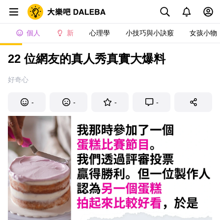
個人
新
心理學
小技巧與小訣竅
女孩小物
22 位網友的真人秀真實大爆料
好奇心
-
-
-
-