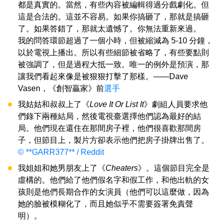
都是真實的。當然，有些內容被編輯得過分戲劇化。但
這是合法的。這並不容易。如果你搞砸了，那就是搞砸
了。如果答錯了，那就太遺憾了。你無法重新來過。
我的問答環節超過了一個小時，但被縮減為 5-10 分鐘，
以於電視上播出。所以有些細節被省略了，有些要點則
被強調了，但是過程大抵一致。唯一的例外是預演，那
讓我們看起來像是被狠狠打擊了那樣。——Dave
Vasen，《創智贏家》前
選手
我姑姑和叔叔上了《
Love It Or List It
》劇組人員要求他
們錄下兩種結局，然後電視臺選擇他們認為最好的結
局。他們現在還住在那間房子裡，他們很喜歡那間房
子，但節目上，製片方卻表示他們把房子掛牌出售了。
© **GARR377** / Reddit
我姐姐和她男朋友上了《
Cheaters
》。這個節目完全是
虛構的。他們給了他們假名字和假工作，和他出軌的女
孩則是他們長期合作的女演員（他們可以這麼做，因為
她的臉被模糊化了，而且她似乎不需要簽署免責聲
明）。