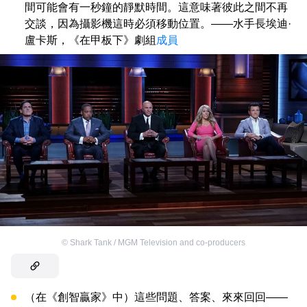
間可能會有一秒鐘的靜默時間。這意味著彼此之間不再
交談，因為攝影機這時必須移動位置。——水手長埃迪·
盧卡斯，《在甲板下》劇組
成員
©
Shark Tank / MGM Television and co-producers
（在《創智贏家》中）這些問題、答案、來來回回——