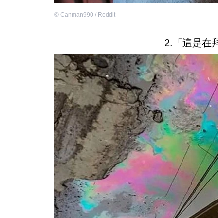
©
Canman990 / Reddit
2.「這是