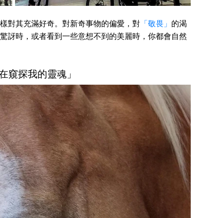
樣對其充滿好奇。對新奇事物的偏愛，對
「敬畏」
的渴
驚訝時，或者看到一些意想不到的美麗時，你都會自然
它在窺探我的靈魂」