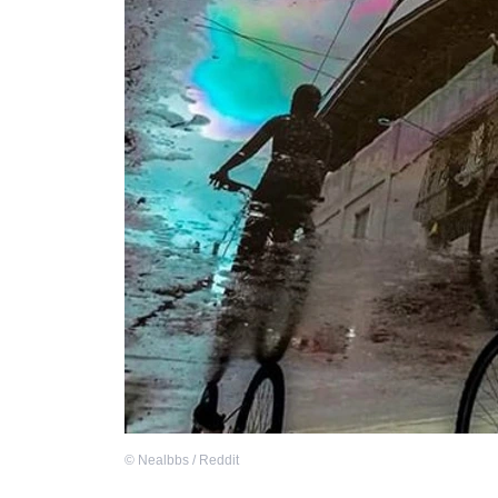
©
Nealbbs / Reddit