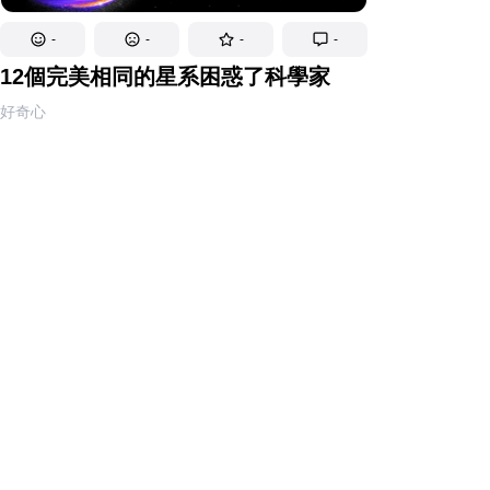
-
-
-
-
12個完美相同的星系困惑了科學家
好奇心