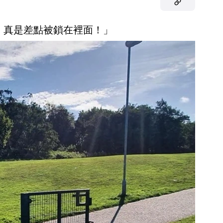
！真是差點被鎖在裡面！」