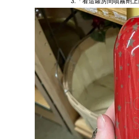
3.「看這罐房間噴霧劑