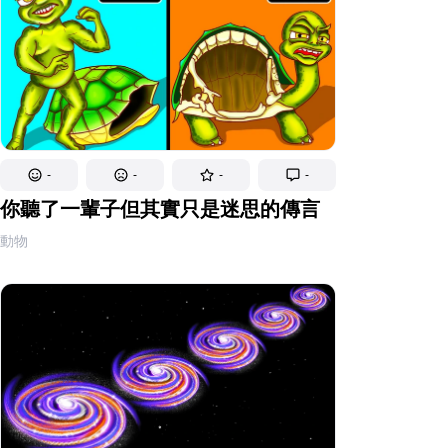
-
-
-
-
你聽了一輩子但其實只是迷思的傳言
動物