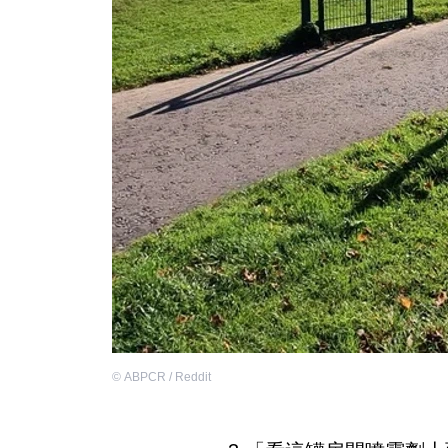
©
ABPCR / Reddit