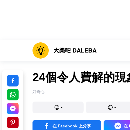
24個令人費解的現
好奇心
-
-
在 Facebook 上分享
在 