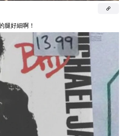
 他的腿好細啊！