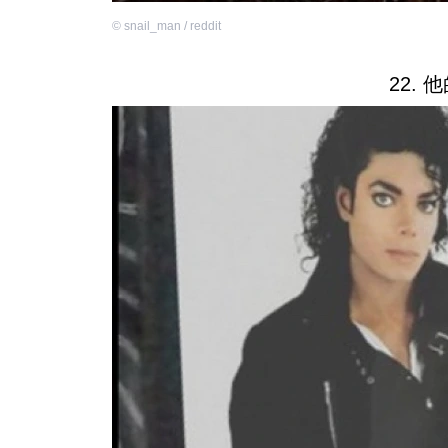
©
snail_man / reddit
22.