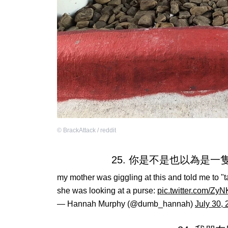
©
BrackAttack / reddit
25. 你是不是也以為是
my mother was giggling at this and told me to "t
she was looking at a purse:
pic.twitter.com/Zy
— Hannah Murphy (@dumb_hannah)
July 30,