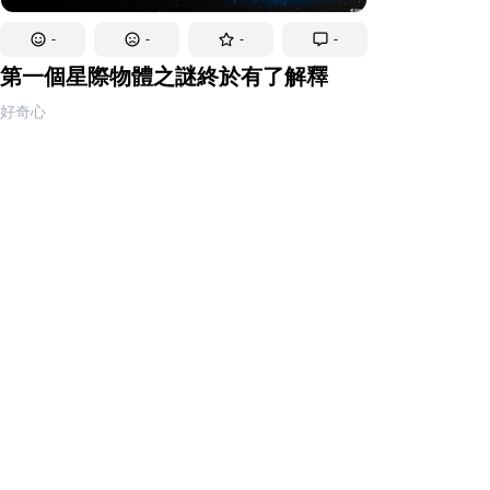
-
-
-
-
第一個星際物體之謎終於有了解釋
好奇心