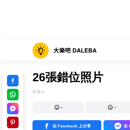
26張錯位照片
好奇心
-
-
在 Facebook 上分享
在 