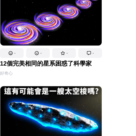
-
-
-
-
12個完美相同的星系困惑了科學家
好奇心