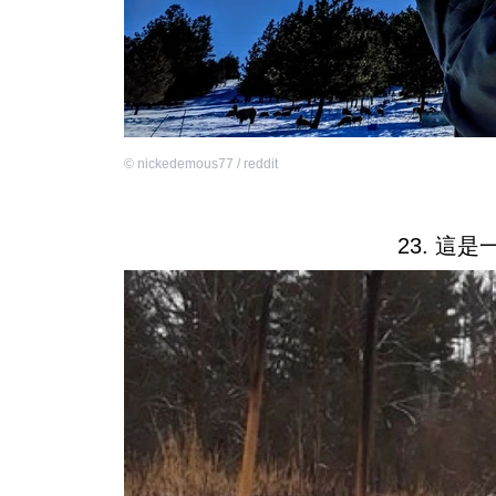
©
nickedemous77 / reddit
23. 這