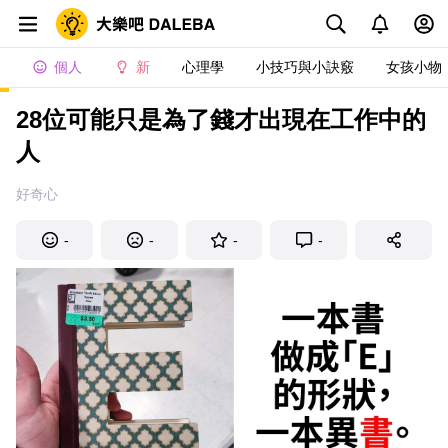
個人
新
心理學
小技巧與小訣竅
女孩小物
28位可能只是為了錢才出現在工作中的
人
好奇心
-
-
-
-