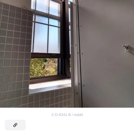
©
D-9341-B / reddit