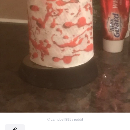
©
campbell895 / reddit