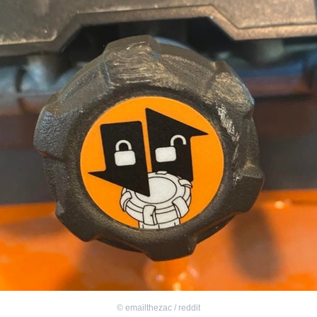
©
emailthezac / reddit