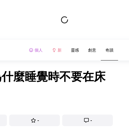
個人
新
靈感
創意
奇蹟
為什麼睡覺時不要在床
-
-