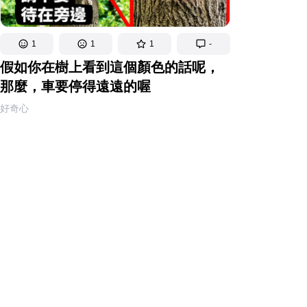
1
1
1
-
假如你在樹上看到這個顏色的話呢，
那麼，車要停得遠遠的喔
好奇心