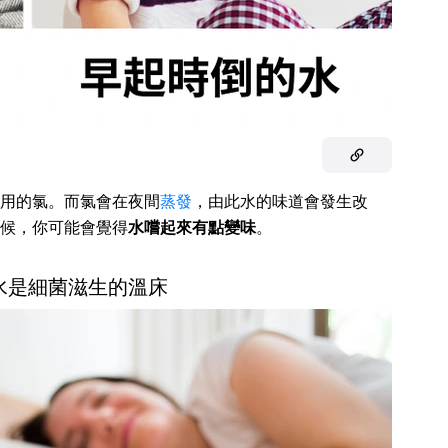
用的氯。而氯會在夜間
蒸發
，由此水的味道會發生改
候，你可能會覺得
水嚐起來有點變味
。
水是細菌滋生的溫床