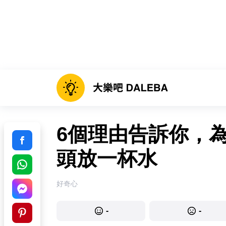
6個理由告訴你，
頭放一杯水
好奇心
-
-