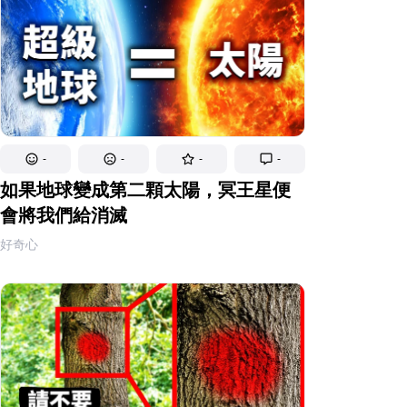
-
-
-
-
如果地球變成第二顆太陽，冥王星便
會將我們給消滅
好奇心