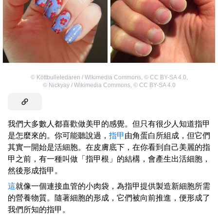
©
Köttbulleledaren / Wikimedia Commons
,
©
CC BY-SA 4.0
,
©
Nickyay / Wikimedia Commons
,
©
CC BY-SA 4.0
我們大多數人都喜歡做美甲的感覺。但只有很少人知道指甲
是怎麼來的。你可能聽說過，
指甲
由角蛋白所組成，但它們
其實一開始是活細胞。在皮膚底下，在你看到自己美麗的指
甲之前，有一種叫做「指甲根」的結構，會產生出活細胞，
然後形成指甲。
這
就像一個連接血管的小肉袋，為指甲提供製造新細胞所需
的營養物質。隨著細胞的形成，它們被向前推進，便形成了
我們所知的指甲。