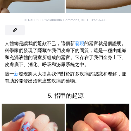
©
Pau0500 / Wikimedia Commons
,
©
CC BY-SA 4.0
人體總是讓我們驚歎不已，這個新
發現
的器官就是個證明。
科學家們發現了隱藏在我們皮膚下的間質，這是一種由組織
和充滿液體的隔室所組成的器官。它存在于我們全身上下、
皮膚底下、消化、呼吸和泌尿系統之中。
這一
新
發現將大大提高我們對於許多疾病的認識和理解，並
有助於開發出治療這些疾病的藥物。
5. 指甲的起源