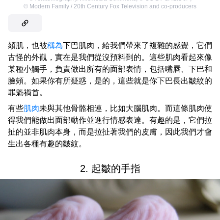
©
Modern Family / 20th Century Fox Television and co-producers
頦肌，也被
稱為
下巴肌肉，給我們帶來了複雜的感覺，它們
古怪的外觀，實在是我們從沒預料到的。這些肌肉看起來像
某種小觸手，負責做出所有的面部表情，包括嘴唇、下巴和
臉頰。如果你有所疑惑，是的，這些就是你下巴長出皺紋的
罪魁禍首。
有些
肌肉
未與其他骨骼相連，比如大腦肌肉。而這條肌肉使
得我們能做出面部動作並進行情感表達。有趣的是，它們拉
扯的並非肌肉本身，而是拉扯著我們的皮膚，因此我們才會
生出各種有趣的皺紋。
2. 起皺的手指