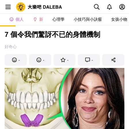
個人
新
心理學
小技巧與小訣竅
女孩小物
7 個令我們驚訝不已的身體機制
好奇心
-
-
-
-