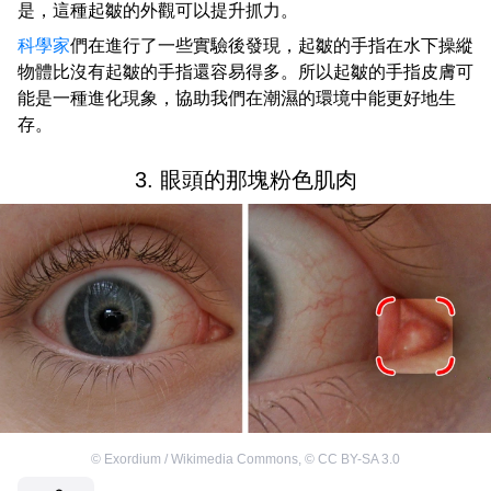
是，這種起皺的外觀可以提升抓力。
科學家
們在進行了一些實驗後發現，起皺的手指在水下操縱
物體比沒有起皺的手指還容易得多。所以起皺的手指皮膚可
能是一種進化現象，協助我們在潮濕的環境中能更好地生
存。
3. 眼頭的那塊粉色肌肉
©
Exordium / Wikimedia Commons
,
©
CC BY-SA 3.0