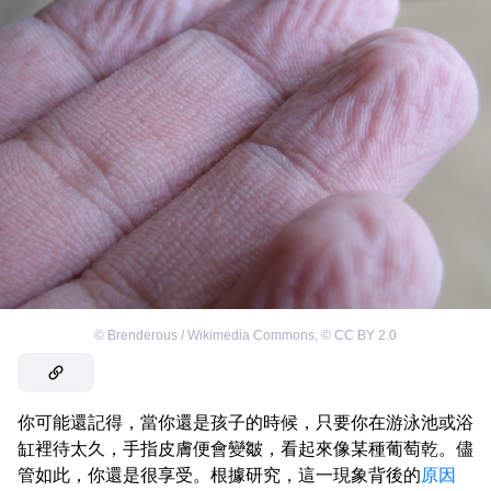
©
Brenderous / Wikimedia Commons
,
©
CC BY 2.0
你可能還記得，當你還是孩子的時候，只要你在游泳池或浴
缸裡待太久，手指皮膚便會變皺，看起來像某種葡萄乾。儘
管如此，你還是很享受。根據研究，這一現象背後的
原因