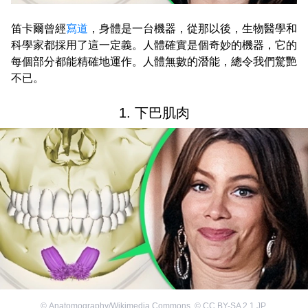
笛卡爾曾經
寫道
，身體是一台機器，從那以後，生物醫學和
科學家都採用了這一定義。人體確實是個奇妙的機器，它的
每個部分都能精確地運作。人體無數的潛能，總令我們驚艷
不已。
1. 下巴肌肉
©
Anatomography/Wikimedia Commons
,
©
CC BY-SA 2.1 JP
,