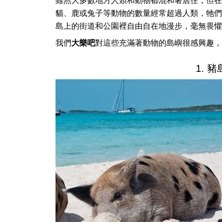
雖然大多數地方人類和動物都混和著居住，但在
貓、鹿或兔子等動物的數量經常超過人類，牠們
島上的街道和公園裡自由自在地漫步，毫無畏懼
我們
大樂吧
對這些充滿著動物的島嶼很感興趣，
1. 