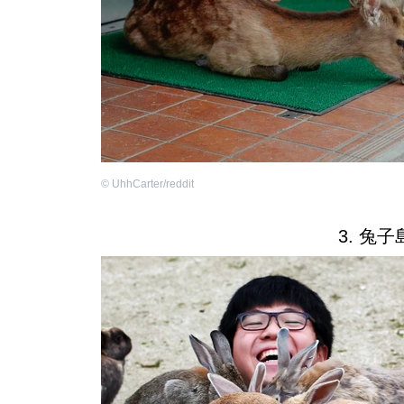
©
UhhCarter/reddit
3. 兔