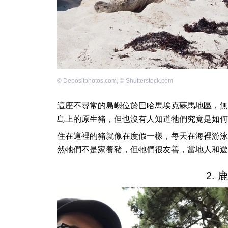
©
Depositphotos.com
,
©
Shutterstock.com
這座不尋常的島嶼位於巴哈馬埃克蘇馬地區，無
島上的原生豬，但也沒有人知道牠們究竟是如何
住在這裡的豬就像在度假一樣，每天在海裡游泳
然牠們不是家養豬，但牠們很友善，當地人和遊
2.