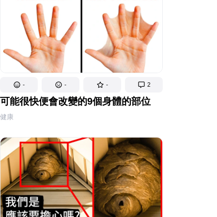
-
-
-
2
可能很快便會改變的9個身體的部位
健康