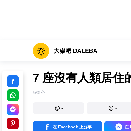
7 座沒有人類居住
好奇心
-
-
在 Facebook 上分享
在 