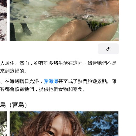
人居住。然而，卻有許多豬生活在這裡，儘管牠們不是
來到這裡的。
、在海邊曬日光浴，
豬海灘
甚至成了熱門旅遊景點。雖
客都會照顧牠們，提供牠們食物和零食。
 鹿島（宮島）