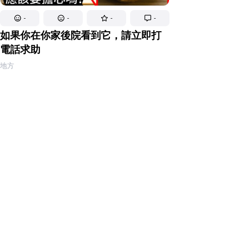
-
-
-
-
如果你在你家後院看到它，請立即打
電話求助
地方