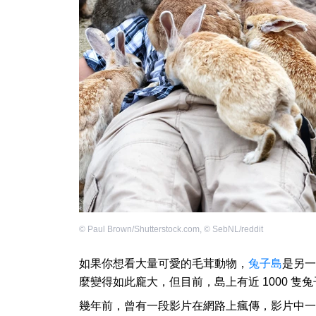
©
Paul Brown/Shutterstock.com
,
©
SebNL/reddit
如果你想看大量可愛的毛茸動物，
兔子島
是另一
麼變得如此龐大，但目前，島上有近 1000 
幾年前，曾有一段影片在網路上瘋傳，影片中一