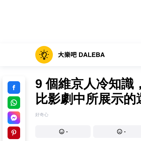
9 個維京人冷知
比影劇中所展示的
好奇心
-
-