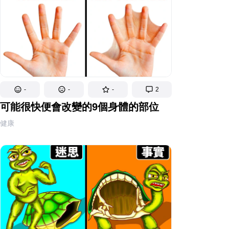
-
-
-
2
可能很快便會改變的9個身體的部位
健康