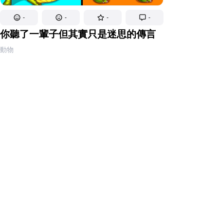
-
-
-
-
你聽了一輩子但其實只是迷思的傳言
動物