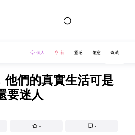
個人
新
靈感
創意
奇蹟
識，他們的真實生活可是
還要迷人
-
-