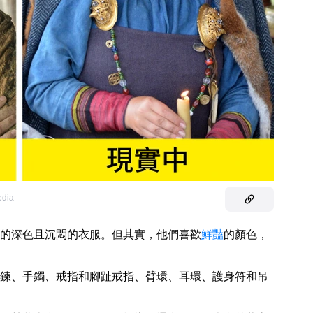
edia
的深色且沉悶的衣服。但其實，他們喜歡
鮮豔
的顏色，
鍊、手鐲、戒指和腳趾戒指、臂環、耳環、護身符和吊