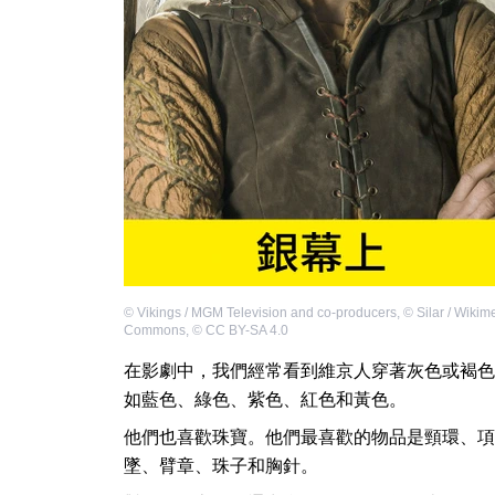
©
Vikings / MGM Television and co-producers
,
©
Silar / Wikim
Commons
,
©
CC BY-SA 4.0
在影劇中，我們經常看到維京人穿著灰色或褐色
如藍色、綠色、紫色、紅色和黃色。
他們也喜歡珠寶。他們最喜歡的物品是頸環、項
墜、臂章、珠子和胸針。