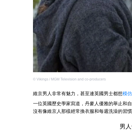
©
Vikings / MGM Television and co-producers
維京男人非常有魅力，甚至連英國男士都想
模仿
一位英國歷史學家寫道，丹麥人優雅的舉止和自
沒有像維京人那樣經常換衣服和每週洗澡的習慣
男人