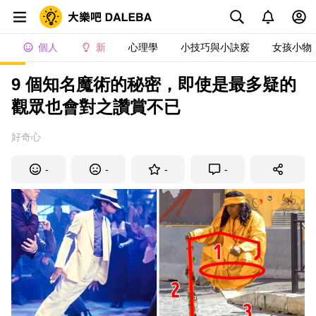
個人
新
心理學
小技巧與小訣竅
女孩小物
9 個知名魔術的秘密，即使是最多疑的
觀眾也會對之讚賞不已
好奇心
-
-
-
-