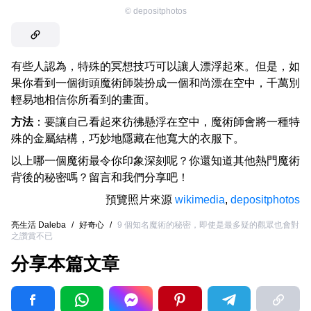
©
depositphotos
有些人認為，特殊的冥想技巧可以讓人漂浮起來。但是，如
果你看到一個街頭魔術師裝扮成一個和尚漂在空中，千萬別
輕易地相信你所看到的畫面。
方法
：要讓自己看起來彷彿懸浮在空中，魔術師會將一種特
殊的金屬結構，巧妙地隱藏在他寬大的衣服下。
以上哪一個魔術最令你印象深刻呢？你還知道其他熱門魔術
背後的秘密嗎？留言和我們分享吧！
預覽照片來源
wikimedia
,
depositphotos
亮生活 Daleba
/
好奇心
/
9 個知名魔術的秘密，即使是最多疑的觀眾也會對
之讚賞不已
分享本篇文章