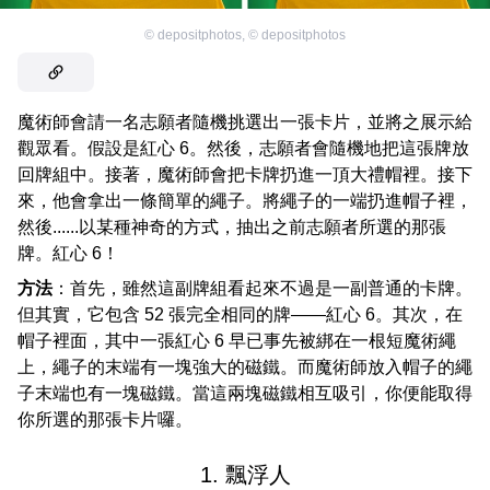
©
depositphotos
,
©
depositphotos
魔術師會請一名志願者隨機挑選出一張卡片，並將之展示給
觀眾看。假設是紅心 6。然後，志願者會隨機地把這張牌放
回牌組中。接著，魔術師會把卡牌扔進一頂大禮帽裡。接下
來，他會拿出一條簡單的繩子。將繩子的一端扔進帽子裡，
然後......以某種神奇的方式，抽出之前志願者所選的那張
牌。紅心 6！
方法
：首先，雖然這副牌組看起來不過是一副普通的卡牌。
但其實，它包含 52 張完全相同的牌——紅心 6。其次，在
帽子裡面，其中一張紅心 6 早已事先被綁在一根短魔術繩
上，繩子的末端有一塊強大的磁鐵。而魔術師放入帽子的繩
子末端也有一塊磁鐵。當這兩塊磁鐵相互吸引，你便能取得
你所選的那張卡片囉。
1. 飄浮人