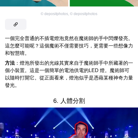
©
depositphotos
,
©
depositphotos
一個完全普通的不插電燈泡竟然在魔術師的手中閃爍發亮。
這怎麼可能呢？這個魔術不僅需要技巧，更需要一些想像力
和智慧唷。
方法
：燈泡所發出的光線其實來自于魔術師手中所藏著的一
個小裝置。這是一個簡單的電池供電的LED 燈。魔術師可
以隨時打開它。從正面看來，燈泡似乎是憑藉某種神奇力量
發光。
6. 人體分割