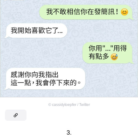
©
cassidytoepfer / Twitter
3.