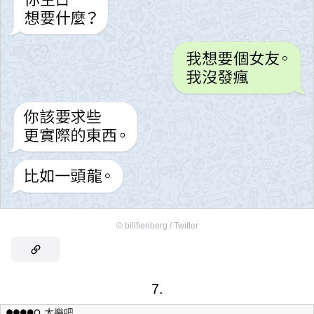
©
billfienberg / Twitter
7.