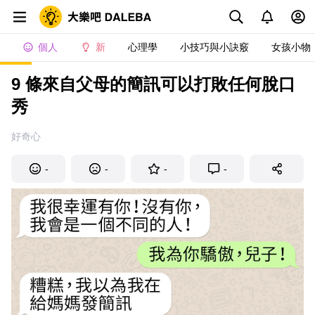
個人
新
心理學
小技巧與小訣竅
女孩小物
9 條來自父母的簡訊可以打敗任何脫口
秀
好奇心
-
-
-
-