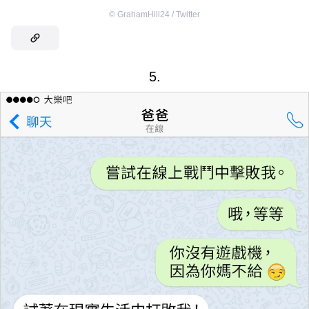
©
GrahamHill24 / Twitter
5.