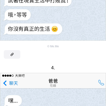
©
Me.Me
4.