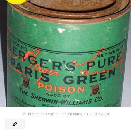
©
Chris Goulet / Wikimedia Commons
,
©
CC BY-SA 3.0