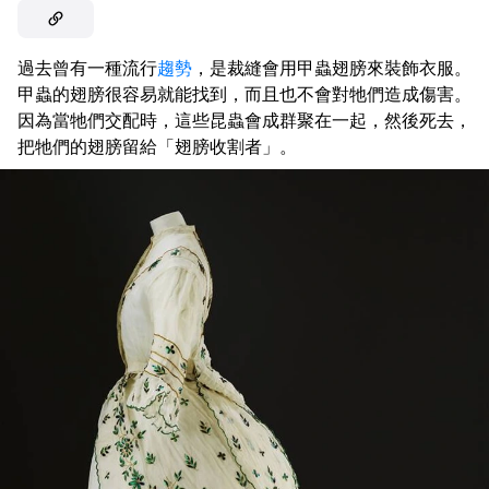
過去曾有一種流行
趨勢
，是裁縫會用甲蟲翅膀來裝飾衣服。
甲蟲的翅膀很容易就能找到，而且也不會對牠們造成傷害。
因為當牠們交配時，這些昆蟲會成群聚在一起，然後死去，
把牠們的翅膀留給「翅膀收割者」。