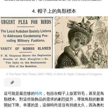
4. 帽子上的鳥類標本
©
The New York Times, 1897 / PBS
,
©
John N. Hyde / Library of Congress
這可能是最悲慘的
時尚
，包括在帽子上放置羽毛，甚至是鳥
類標本。對這些裝飾品的需求的劇烈提升，導致鳥類的數量
開始下降。幸運的是，這個時尚並沒有持續太久，因為奧杜