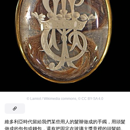
©
Lamiot / Wikimedia commons
,
©
CC BY-SA 4.0
維多利亞時代留給我們某些用人的髮辮做成的手鐲，用頭髮
做成的包包或錢包，還有把固定在玻璃大獎章裡的頭髮鎖。