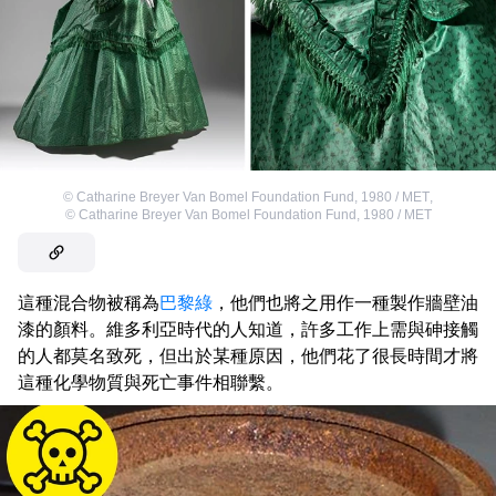
©
Catharine Breyer Van Bomel Foundation Fund, 1980 / MET
,
©
Catharine Breyer Van Bomel Foundation Fund, 1980 / MET
這種混合物被稱為
巴黎綠
，他們也將之用作一種製作牆壁油
漆的顏料。維多利亞時代的人知道，許多工作上需與砷接觸
的人都莫名致死，但出於某種原因，他們花了很長時間才將
這種化學物質與死亡事件相聯繫。