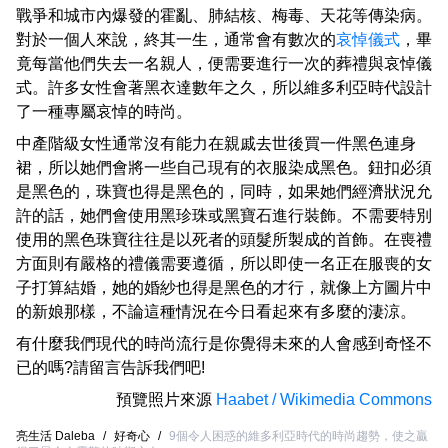
戰爭和城市內爆發的霍亂、肺結核、梅毒、天花等傳染病。
對於一個人來說，終其一生，通常會有數次的
哀悼儀式
，畢
竟每當他們失去一名親人，便需要進行一次的葬禮與哀悼儀
式。許多女性會著黑衣達數年之久，所以維多利亞時代設計
了一種專屬哀悼的時尚。
中產階級女性通常沒有能力在親戚去世後買一件黑色連身
裙，所以她們會將一些自己現有的衣服染成黑色。鈕扣必須
是黑色的，珠寶也得是黑色的，同時，如果她們經濟狀況允
許的話，她們會使用黑珍珠或黑寶石進行裝飾。不需要特別
使用的黑色珠寶往往是以死者的頭髮所製成的首飾。在喪禮
方面則有嚴格的禮儀需要遵循，所以即使一名正在服喪的女
子打算結婚，她的婚紗也得是黑色的才行，就像上方圖片中
的新娘那樣，不論這種情況在今日看起來有多麼的淒涼。
有什麼我們現代的時尚流行是你覺得未來的人會感到奇怪不
已的嗎?請留言告訴我們吧!
預覽照片來源
Haabet / Wikimedia Commons
亮生活 Daleba
/
好奇心
/
9個令人困惑的維多利亞時代的時尚趨勢，使之贏