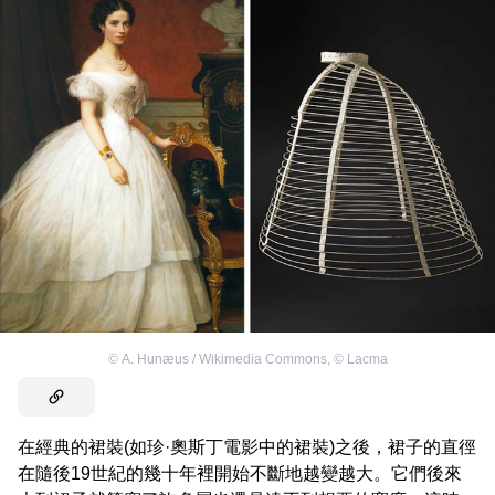
©
A. Hunæus / Wikimedia Commons
,
©
Lacma
在經典的裙裝(如珍·奧斯丁電影中的裙裝)之後，裙子的直徑
在隨後19世紀的幾十年裡開始不斷地越變越大。它們後來