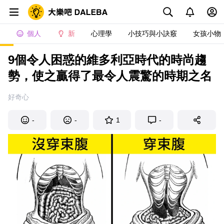
個人
新
心理學
小技巧與小訣竅
女孩小物
9個令人困惑的維多利亞時代的時尚趨
勢，使之贏得了最令人震驚的時期之名
好奇心
-
-
1
-