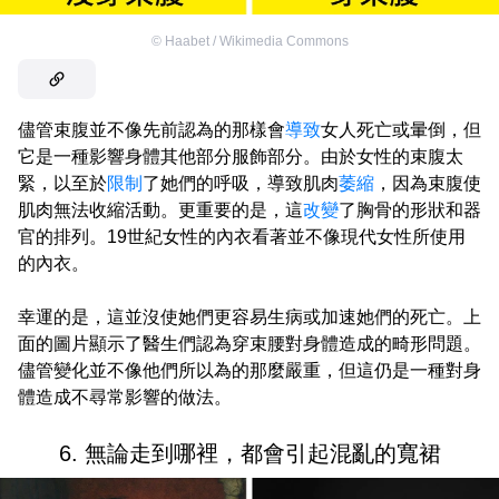
©
Haabet / Wikimedia Commons
儘管束腹並不像先前認為的那樣會
導致
女人死亡或暈倒，但
它是一種影響身體其他部分服飾部分。由於女性的束腹太
緊，以至於
限制
了她們的呼吸，導致肌肉
萎縮
，因為束腹使
肌肉無法收縮活動。更重要的是，這
改變
了胸骨的形狀和器
官的排列。19世紀女性的內衣看著並不像現代女性所使用
的內衣。
幸運的是，這並沒使她們更容易生病或加速她們的死亡。上
面的圖片顯示了醫生們認為穿束腰對身體造成的畸形問題。
儘管變化並不像他們所以為的那麼嚴重，但這仍是一種對身
體造成不尋常影響的做法。
6. 無論走到哪裡，都會引起混亂的寬裙