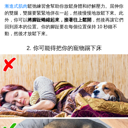
漸進式肌肉
鬆弛練習會幫助你放鬆身體和紓解壓力。屈伸你
的雙腿，雙腿要緊緊地併在一起，然後慢慢地放鬆下來。此
外，你可以
將腳趾蜷縮起來，接著往上鬆開
，然後再讓它們
回到原本的位置。你的腳趾要在每個位置保持 10 秒鐘不
動，然後才放鬆下來。
2. 你可能得把你的寵物踢下床