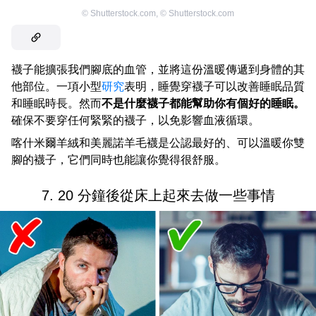
©
Shutterstock.com
,
©
Shutterstock.com
襪子能擴張我們腳底的血管，並將這份溫暖傳遞到身體的其
他部位。一項小型
研究
表明，睡覺穿襪子可以改善睡眠品質
和睡眠時長。然而
不是什麼襪子都能幫助你有個好的睡眠。
確保不要穿任何緊緊的襪子，以免影響血液循環。
喀什米爾羊絨和美麗諾羊毛襪是公認最好的、可以溫暖你雙
腳的襪子，它們同時也能讓你覺得很舒服。
7. 20 分鐘後從床上起來去做一些事情