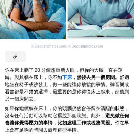
©
Depositphotos.com
,
©
Depositphotos.com
你在床上躺了 20 分鐘想重新入睡，但你的大腦一直在運
轉。與其躺在床上，你不如
下床
，然後去另一個房間。
舒適
地坐在椅子或沙發上，做一些能讓你放鬆的事情。聽音樂或
看書都是不錯的選擇，最重要的是你得從床上起來，然後到
另一個房間去。
如果你繼續躺在床上，你的頭腦仍然會停留在清醒的狀態，
沒有任何活動可以幫助它擺脫那個狀態。此外，
避免做任何
會讓你覺得壓力的事情，比如處理工作或稅務問題。
你在早
上會有足夠的時間去處理這些事情。