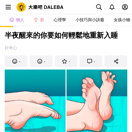
個人
新
心理學
小技巧與小訣竅
女孩小物
半夜醒來的你要如何輕鬆地重新入睡
好奇心
-
-
-
-