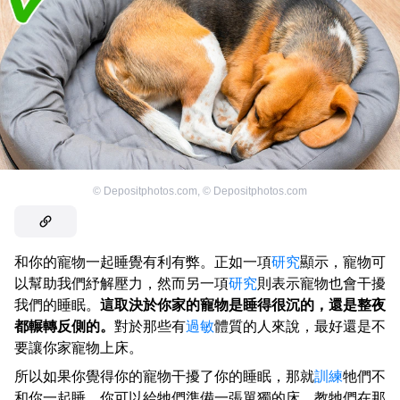
©
Depositphotos.com
,
©
Depositphotos.com
和你的寵物一起睡覺有利有弊。正如一項
研究
顯示，寵物可
以幫助我們紓解壓力，然而另一項
研究
則表示寵物也會干擾
我們的睡眠。
這取決於你家的寵物是睡得很沉的，還是整夜
都輾轉反側的。
對於那些有
過敏
體質的人來說，最好還是不
要讓你家寵物上床。
所以如果你覺得你的寵物干擾了你的睡眠，那就
訓練
牠們不
和你一起睡。你可以給牠們準備一張單獨的床，教牠們在那