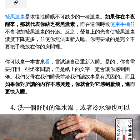
褪黑激素
是恢復性睡眠不可缺少的一種激素。
如果你在半夜
醒來，那就代表你缺乏褪黑激素，
而在這個時候
使用手機
並
不會增加褪黑激素的分泌。反之，螢幕上的光會使褪黑激素
濃度下降更多，並使你無法重新入睡。你需要做的是完全不
要把手機放在你的房間裡。
你可以拿一本書來
看
，嘗試讓自己重新入睡。是的，你會需
要打開一些燈來閱讀，但是紙上的文字一定會讓你感到困
倦。我們父母在我們睡覺前給我們讀故事是有原因的。而且
如果你對所讀的內容不感興趣，你就會對它感到厭煩，進而
更快入睡。
4. 洗一個舒服的溫水澡，或者冷水澡也可以