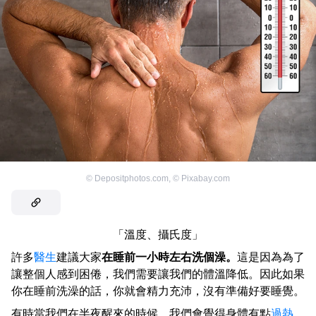
©
Depositphotos.com
,
©
Pixabay.com
「溫度、攝氏度」
許多
醫生
建議大家
在睡前一小時左右洗個澡。
這是因為為了
讓整個人感到困倦，我們需要讓我們的體溫降低。因此如果
你在睡前洗澡的話，你就會精力充沛，沒有準備好要睡覺。
有時當我們在半夜醒來的時候，我們會覺得身體有點
過熱
。