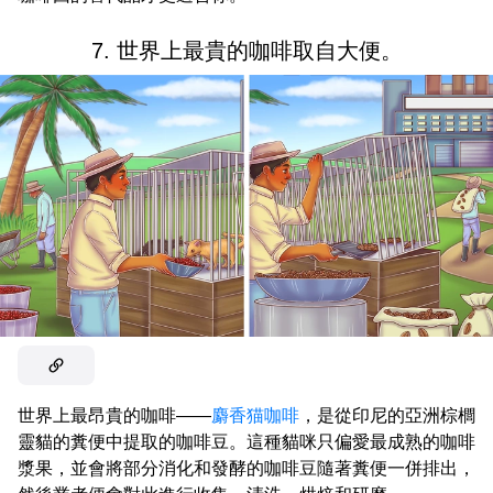
7. 世界上最貴的咖啡取自大便。
世界上最昂貴的咖啡——
麝香猫咖啡
，是從印尼的亞洲棕櫚
靈貓的糞便中提取的咖啡豆。這種貓咪只偏愛最成熟的咖啡
漿果，並會將部分消化和發酵的咖啡豆隨著糞便一併排出，