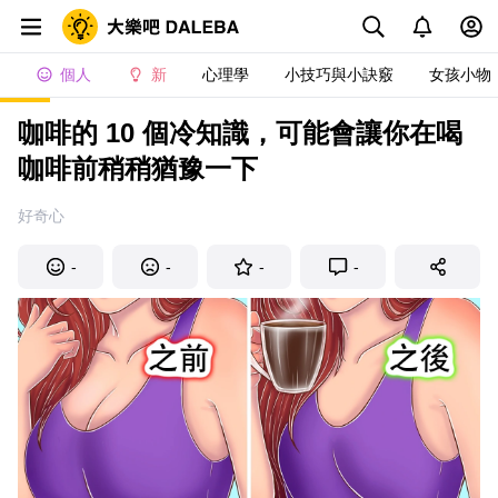
個人
新
心理學
小技巧與小訣竅
女孩小物
咖啡的 10 個冷知識，可能會讓你在喝
咖啡前稍稍猶豫一下
好奇心
-
-
-
-