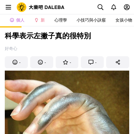
個人
新
心理學
小技巧與小訣竅
女孩小物
科學表示左撇子真的很特別
好奇心
-
-
-
-