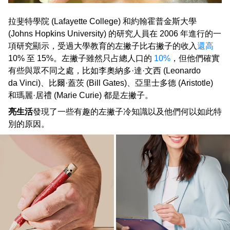
拉斐特學院 (Lafayette College) 和約翰霍普金斯大學
(Johns Hopkins University) 的研究人員在 2006 年進行的一
項研究顯示，受過大學教育的左撇子比右撇子的收入
還高
10% 至 15%。左撇子雖然只占總人口的
10%
，但他們確實
有些與眾不同之處，比如李奧納多·達·文西 (Leonardo
da Vinci)、比爾·蓋茨 (Bill Gates)、亞里士多德 (Aristotle)
和瑪麗·居禮 (Marie Curie) 都是左撇子。
亮生活
發現了一些有趣的左撇子冷知識以及他們何以如此特
別的原因。