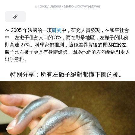
©
Rocky Balboa / Metro-Goldwyn-Mayer
在 2005 年法國的一項
研究
中，研究人員發現，在和平社會
中，左撇子僅占人口的 3%，而在戰爭地區，左撇子的比例
則高達 27%。科學家們推測，這種差異背後的原因在於左
撇子比右撇子更具有身體優勢，因為他們的左勾拳絕對令人
出乎意料。
特別分享：所有左撇子絕對都懂下圖的梗。