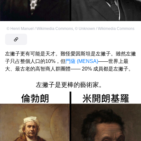
©
Henri Manuel / Wikimedia Commons
,
©
Unknown / Wikimedia Commons
左撇子更有可能是天才。難怪愛因斯坦是左撇子。雖然左撇
子只占整個人口的10%，但
門薩 (MENSA)
——世界上最
大、最古老的高智商人群團體—— 20% 成員都是左撇子。
左撇子是更棒的藝術家。