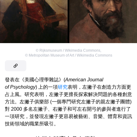
©
Rijksmuseum / Wikimedia Commons
,
©
Metropolitan Museum of Art / Wikimedia Commons
發表在《美國心理學雜誌》(
American Journal
of Psychology
) 上的一項
研究
表明，左撇子在創造力方面更
占上風。研究表明，左撇子更擅長探索解決問題的各種創意
方法。左撇子俱樂部 (一個專門研究左撇子的親左撇子團體)
對 2000 多名左撇子、右撇子和可左右開弓的參與者進行了
一項研究，並發現左撇子更容易被藝術、音樂、體育和資訊
技術領域的職業所吸引。