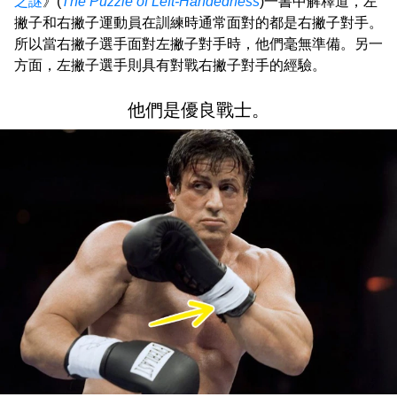
之謎
》(
The Puzzle of Left-Handedness
)一書中解釋道，左
撇子和右撇子運動員在訓練時通常面對的都是右撇子對手。
所以當右撇子選手面對左撇子對手時，他們毫無準備。另一
方面，左撇子選手則具有對戰右撇子對手的經驗。
他們是優良戰士。