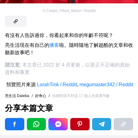
©
Cream_Filled_Melon / Reddit
有沒有人告訴過你，你看起來和你的年齡不符呢？
亮生活現在有自己的
播客
啦。隨時隨地了解超酷的文章和收
聽新故事吧！
請注意
: 本文章已 2022 於 4 月更新，以更正不正確的原始
資料和事實
預覽照片來源
LorahTink / Reddit
,
megumaster342 / Reddit
亮生活 Daleba
/
好奇心
/
你絕對猜不到這 17 個人的真實年齡
分享本篇文章