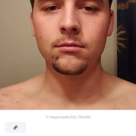
©
megumaster342 / Reddit