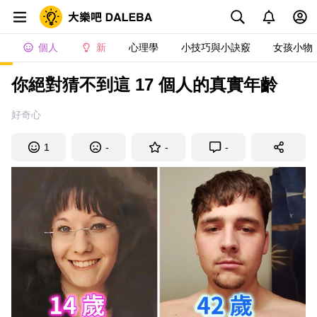
個人
新
心理學
小技巧與小訣竅
女孩小物
你絕對猜不到這 17 個人的真實年齡
好奇心
1
-
-
-