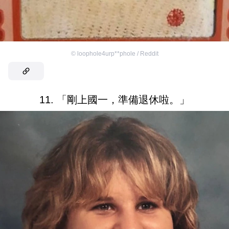
©
loophole4urp**phole / Reddit
11. 「剛上國一，準備退休啦。」