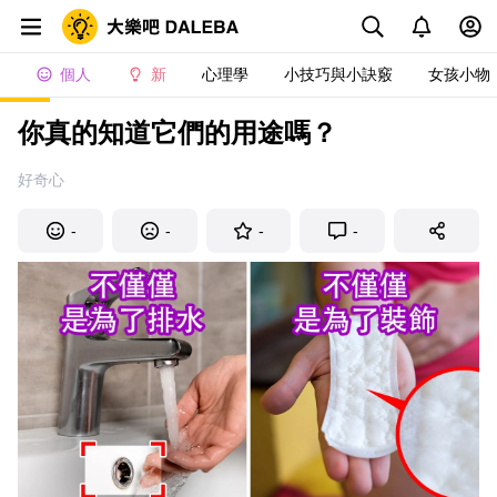
個人
新
心理學
小技巧與小訣竅
女孩小物
你真的知道它們的用途嗎？
好奇心
-
-
-
-