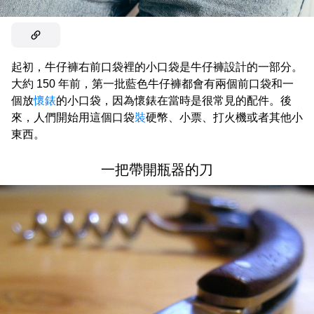
起初，牛仔褲右前口袋裡的小口袋是牛仔褲設計的一部分。
大約 150 年前，第一批藍色牛仔褲都會有兩個前口袋和一
個放
懷錶
的小口袋，因為懷錶在當時是很常見的配件。後
來，人們開始用這個口袋
裝
硬幣、小票、打火機或者其他小
東西。
一把帶開瓶器的刀