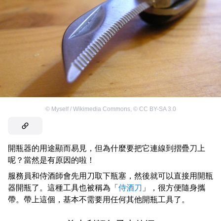
©
Myself / Wikimedia Commons
,
©
CC BY-SA 3.0
開瓶器的用途顯而易見，但為什麼要把它連線到摺疊刀上
呢？當然是有原因的啦！
服務員和侍酒師會先用刀取下瓶塞，然後就可以直接用開瓶
器開瓶了。這種工具也被稱為「
侍酒刀
」，很方便隨身攜
帶。帶上這個，基本不需要用任何其他開瓶工具了。