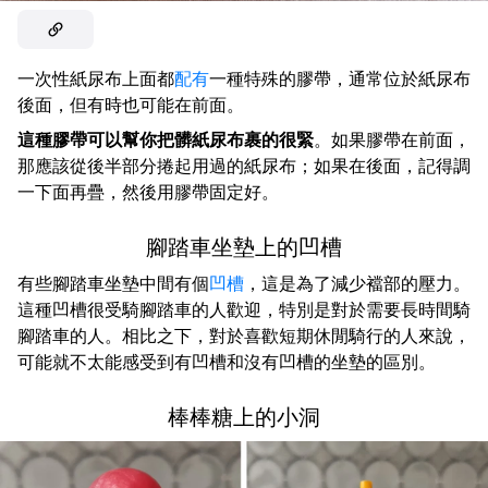
一次性紙尿布上面都
配有
一種特殊的膠帶，通常位於紙尿布
後面，但有時也可能在前面。
這種膠帶可以幫你把髒紙尿布裹的很緊
。如果膠帶在前面，
那應該從後半部分捲起用過的紙尿布；如果在後面，記得調
一下面再疊，然後用膠帶固定好。
腳踏車坐墊上的凹槽
有些腳踏車坐墊中間有個
凹槽
，這是為了減少襠部的壓力。
這種凹槽很受騎腳踏車的人歡迎，特別是對於需要長時間騎
腳踏車的人。相比之下，對於喜歡短期休閒騎行的人來說，
可能就不太能感受到有凹槽和沒有凹槽的坐墊的區別。
棒棒糖上的小洞