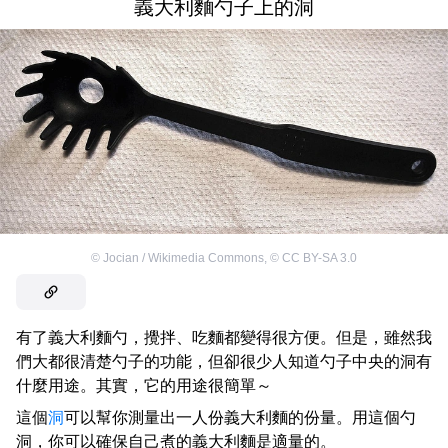
義大利麵勺子上的洞
©
Jocian / Wikimedia Commons
,
©
CC BY-SA 3.0
有了義大利麵勺，攪拌、吃麵都變得很方便。但是，雖然我
們大都很清楚勺子的功能，但卻很少人知道勺子中央的洞有
什麼用途。其實，它的用途很簡單～
這個
洞
可以幫你測量出一人份義大利麵的份量。用這個勺
洞，你可以確保自己煮的義大利麵是適量的。