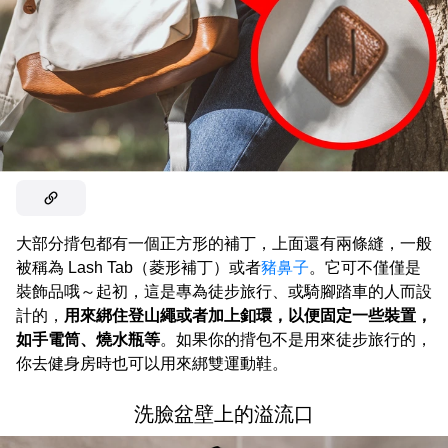
大部分揹包都有一個正方形的補丁，上面還有兩條縫，一般
被稱為 Lash Tab（菱形補丁）或者
豬鼻子
。它可不僅僅是
裝飾品哦～起初，這是專為徒步旅行、或騎腳踏車的人而設
計的，
用來綁住登山繩或者加上釦環，以便固定一些裝置，
如手電筒、燒水瓶等
。如果你的揹包不是用來徒步旅行的，
你去健身房時也可以用來綁雙運動鞋。
洗臉盆壁上的溢流口