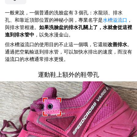
一般來說，一個普通的洗臉盆有 3 個孔：水龍頭、排水
孔、和靠近頂部位置的神秘小洞，專業名字是
水槽溢流口
，
與排水管相連。
如果洗臉盆的排水孔關上了，水就會從這裡
進到排水管中
，以免水漫金山。
但水槽溢流口的使用目的不止這一個哦，它還能
改善排水
。
通過把空氣輸送到排水管，可以加快水排出的速度，而沒有
溢流口的水槽通常排水更慢。
運動鞋上額外的鞋帶孔