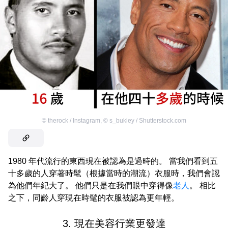
©
therock / Instagram
,
©
s_bukley / Shutterstock.com
1980 年代流行的東西現在被認為是過時的。 當我們看到五
十多歲的人穿著時髦（根據當時的潮流）衣服時，我們會認
為他們年紀大了。 他們只是在我們眼中穿得像
老人
。 相比
之下，同齡人穿現在時髦的衣服被認為更年輕。
3. 現在美容行業更發達