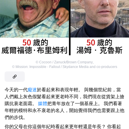
©
Cocoon / Zanuck/Brown Company
,
©
Mission: Impossible - Fallout / Skydance Media and co-producers
今天的一代
癡迷
於看起來和表現年輕。 與幾個世紀前，當
人們戴上灰色假髮看起來更老時不同，我們現在從貨架上搶
購抗衰老面霜。
媒體
把青年放在了一個基座上。 我們看著
年輕的模特和永不衰老的名人，開始覺得我們也需要跟上他
們的步伐。
你的父母在你這個年紀時看起來更年輕還是年長？ 你看起