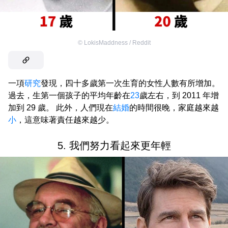
©
LokisMaddness / Reddit
一項
研究
發現，四十多歲第一次生育的女性人數有所增加。
過去，生第一個孩子的平均年齡在
23
歲左右，到 2011 年增
加到 29 歲。 此外，人們現在
結婚
的時間很晚，家庭越來越
小
，這意味著責任越來越少。
5. 我們努力看起來更年輕