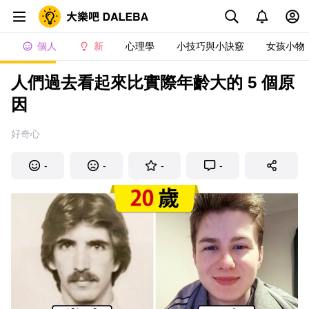
個人
新
心理學
小技巧與小訣竅
女孩小物
人們過去看起來比實際年齡大的 5 個原
因
好奇心
-
-
-
-