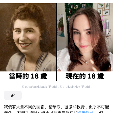
©
puga*ackisback / Reddit
,
©
prettypinkivy / Reddit
我們有大量不同的面霜、精華液、凝膠和軟膏，似乎不可能
老化。 整形手術現在也比以前更受歡迎和
負擔得起
。 例