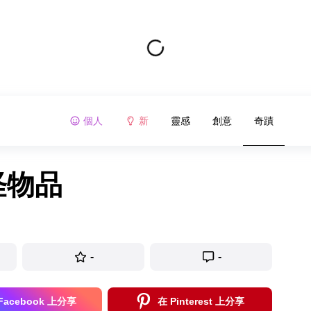
個人
新
靈感
創意
奇蹟
怪物品
-
-
Facebook 上分享
在 Pinterest 上分享