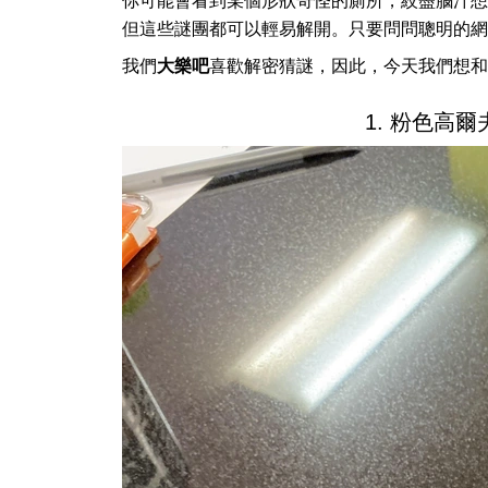
你可能會看到某個形狀奇怪的廁所，絞盡腦汁想
但這些謎團都可以輕易解開。只要問問聰明的網
我們
大樂吧
喜歡解密猜謎，因此，今天我們想和你
1. 粉色高