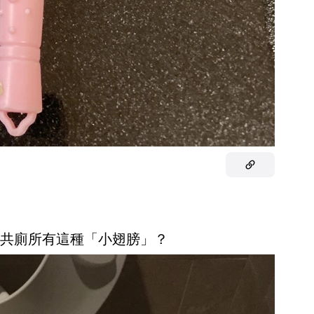
型公共廁所有這種「小翅膀」？