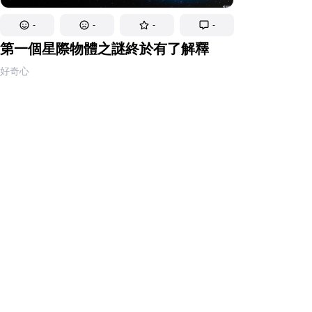
-
-
-
-
第一個星際物體之謎終於有了解釋
好奇心