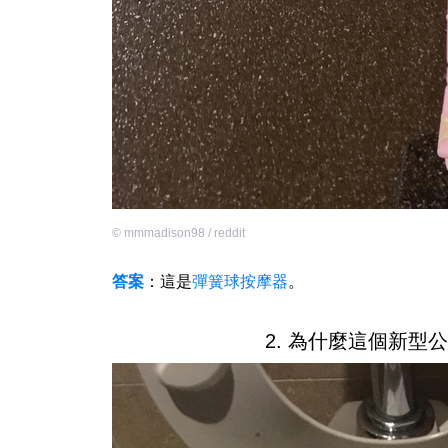
©
mmmadison98 / reddit
答案
：這是
彈簧球按摩器
。
2. 為什麼這個新