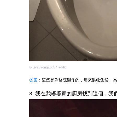
©
LiveStrong2005 / reddit
答案
：這些是為醫院製作的，用來裝收集袋。為
3. 我在我婆婆家的廚房找到這個，