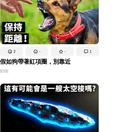
2
-
-
1
假如狗帶著紅項圈，別靠近
動物