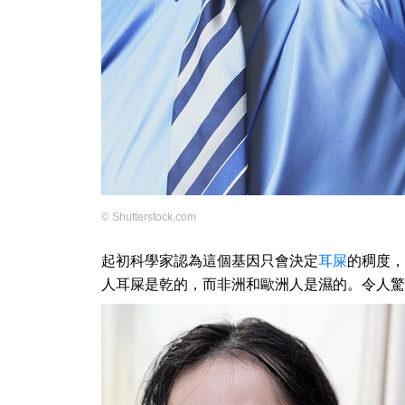
©
Shutterstock.com
起初科學家認為這個基因只會決定
耳屎
的稠度
人耳屎是乾的，而非洲和歐洲人是濕的。令人驚