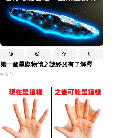
-
-
-
-
第一個星際物體之謎終於有了解釋
好奇心