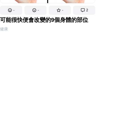
-
-
-
2
可能很快便會改變的9個身體的部位
健康