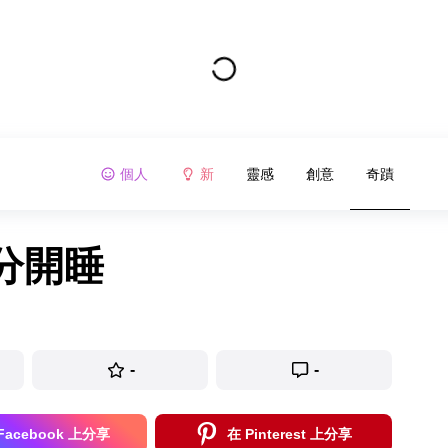
個人
新
靈感
創意
奇蹟
分開睡
-
-
Facebook 上分享
在 Pinterest 上分享