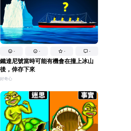
-
-
-
-
鐵達尼號當時可能有機會在撞上冰山
後，倖存下來
好奇心