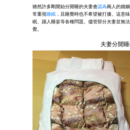
雖然許多剛開始分開睡的夫妻會
認為
兩人的婚姻
常重視
睡眠
，且睡覺時也不希望被打擾。這意味
眠、踢人睡姿等各種問題。儘管部分夫妻並無法
覺。
夫妻分開睡