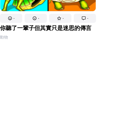
-
-
-
-
你聽了一輩子但其實只是迷思的傳言
動物