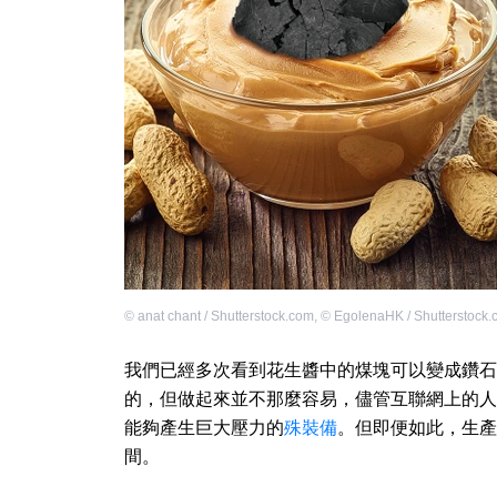
©
anat chant / Shutterstock.com
,
©
EgolenaHK / Shutterstock
我們已經多次看到花生醬中的煤塊可以變成鑽石
的，但做起來並不那麼容易，儘管互聯網上的人
能夠產生巨大壓力的
殊裝備
。但即便如此，生產
間。