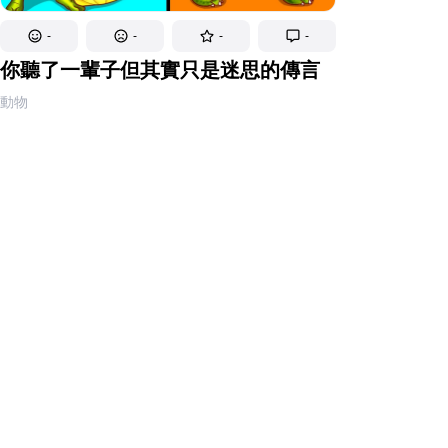
-
-
-
-
你聽了一輩子但其實只是迷思的傳言
動物