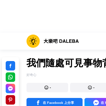
我們隨處可見事物背
好奇心
-
-
在 Facebook 上分享
在 