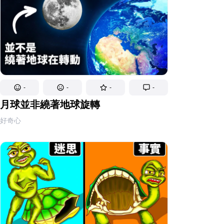
-
-
-
-
月球並非繞著地球旋轉
好奇心