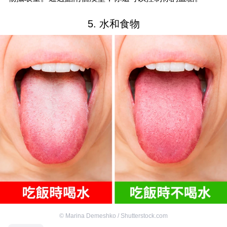
5. 水和食物
©
Marina Demeshko / Shutterstock.com