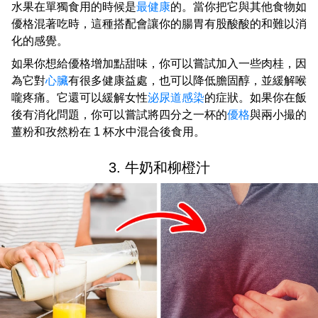
水果在單獨食用的時候是
最健康
的。當你把它與其他食物如
優格混著吃時，這種搭配會讓你的腸胃有股酸酸的和難以消
化的感覺。
如果你想給優格增加點甜味，你可以嘗試加入一些肉桂，因
為它對
心臟
有很多健康益處，也可以降低膽固醇，並緩解喉
嚨疼痛。它還可以緩解女性
泌尿道感染
的症狀。如果你在飯
後有消化問題，你可以嘗試將四分之一杯的
優格
與兩小撮的
薑粉和孜然粉在 1 杯水中混合後食用。
3. 牛奶和柳橙汁