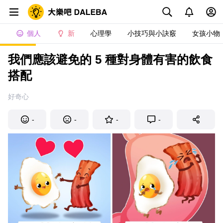
個人
新
心理學
小技巧與小訣竅
女孩小物
我們應該避免的 5 種對身體有害的飲食
搭配
好奇心
-
-
-
-