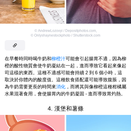
©
AndrewLozovyi / Depositphotos.com
,
©
Onlyshaynestockphoto / Shutterstock.com
在早餐時同時喝牛奶和
柳橙汁
可能會引起腸胃不適，因為柳
橙的酸性物質會使牛奶凝結在一起，進而導致它看起來像起
司這樣的東西。這種不適感可能會持續 2 到 6 個小時，這
取決於你體內的酸度值。這種飲食搭配還可能導致腹脹，因
為牛奶需要更長的時間來
消化
，而將其與像柳橙這種柑橘屬
水果混著食用，會使腸胃內的牛奶凝固 - 進而導致胃灼熱。
4. 漢堡和薯條