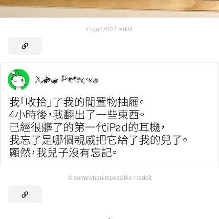
©
gg2700 / reddit
©
somewhenimpossible / reddit