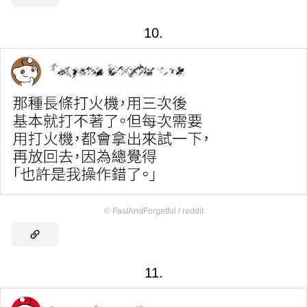
10.
©
FastAndForgetful / reddit
11.