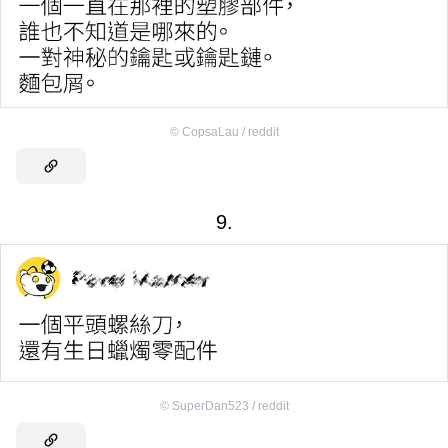
©
CopsaLau / reddit
9.
©
SuperDan523 / reddit