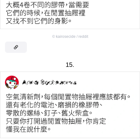
©
kairosecide / reddit
15.