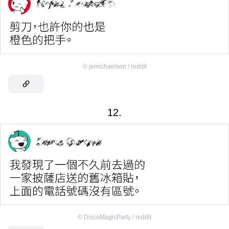
©
jemichaelson / reddit
12.
©
DiscoMagicParty / reddit