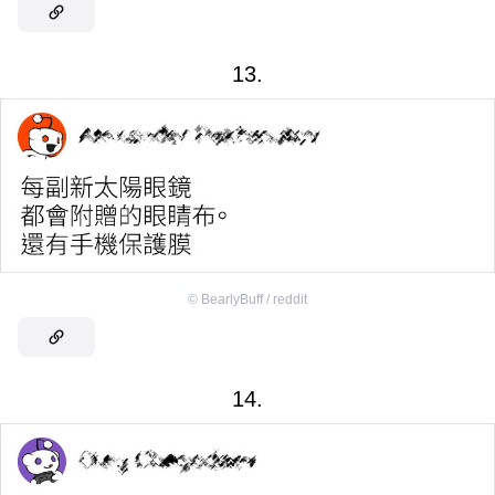
13.
©
BearlyBuff / reddit
14.