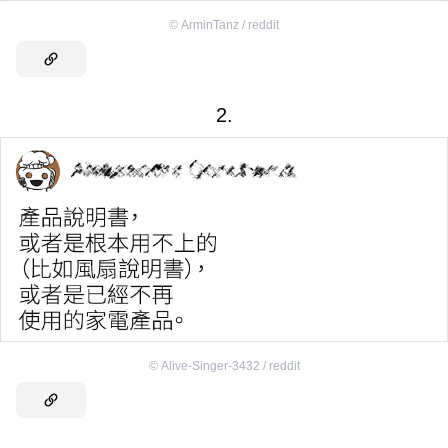
©
ArminTanz / reddit
2.
©
Alive-Singer-3432 / reddit