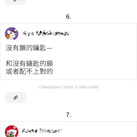
6.
©
Back2Bach / reddit
,
©
Vtfla / reddit
7.