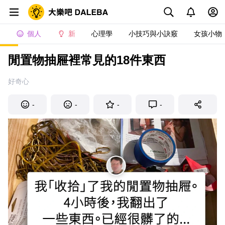
個人
新
心理學
小技巧與小訣竅
女孩小物
閒置物抽屜裡常見的18件東西
好奇心
-
-
-
-