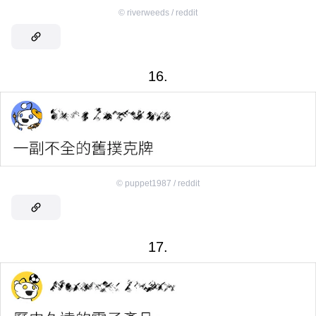
©
riverweeds / reddit
16.
©
puppet1987 / reddit
17.