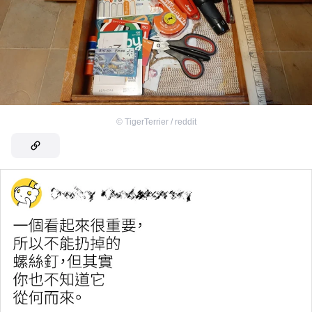
©
TigerTerrier / reddit