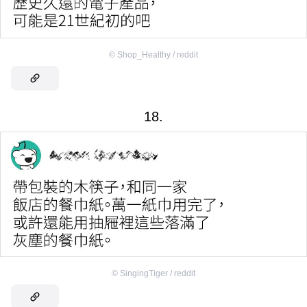
©
Shop_Healthy / reddit
18.
©
SingingTiger / reddit