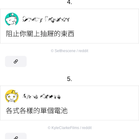
4.
©
Setthescene / reddit
5.
©
KyleClarkeFilms / reddit