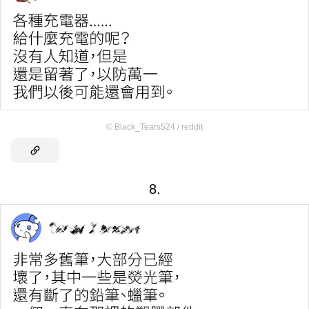
©
Black_Tears524 / reddit
8.