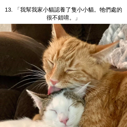
13. 「我幫我家小貓認養了隻小小貓。牠們處的
很不錯唷。」