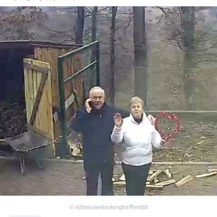
©
isitmeuarelookingfor/Reddit