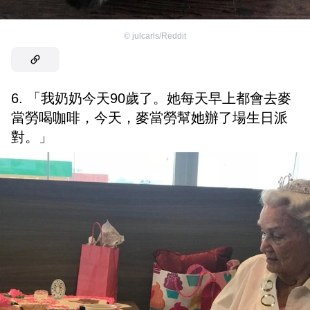
©
julcarls/Reddit
6. 「我奶奶今天90歲了。她每天早上都會去麥
當勞喝咖啡，今天，麥當勞幫她辦了場生日派
對。」