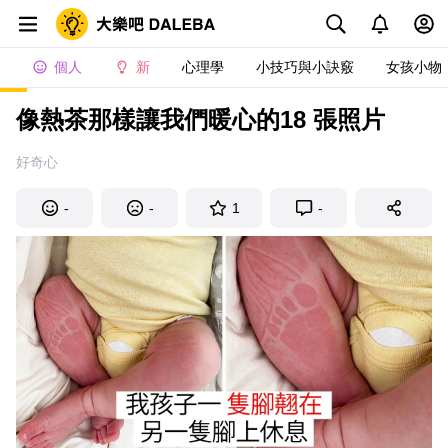
個人
新
心理學
小技巧與小訣竅
女孩小物
像熱茶那樣讓我們暖心的18 張照片
好奇心
-
-
1
-