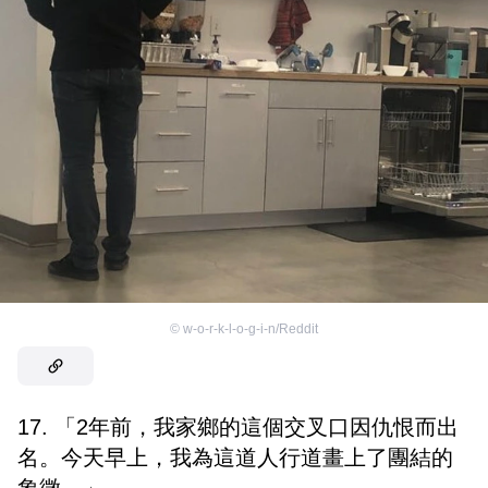
©
w-o-r-k-l-o-g-i-n/Reddit
17. 「2年前，我家鄉的這個交叉口因仇恨而出
名。今天早上，我為這道人行道畫上了團結的
象徵。」