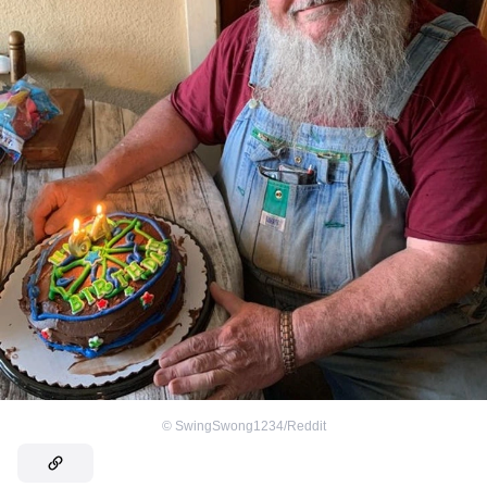
©
SwingSwong1234/Reddit