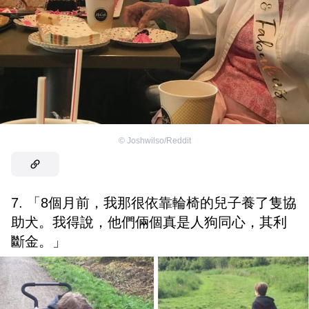
©
Joshwilso/Reddit
7. 「8個月前，我那很依靠輪椅的兒子養了隻協
助犬。我得說，他們倆個真是人狗同心，其利
斷金。」