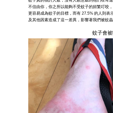
蚊子真的很討人厭，沒有人願意聽到牠們在耳邊
不信由你，你之所以能夠不受蚊子的頻繁叮咬，
更容易成為蚊子的目標，而有 27.5% 的人
及其他因素造成了這一差異，影響著我們被蚊蟲
蚊子會被