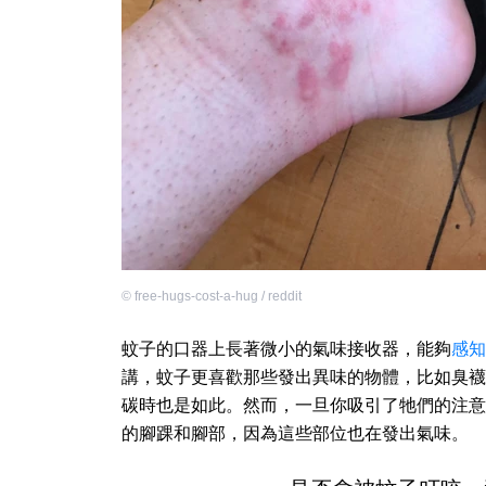
©
free-hugs-cost-a-hug / reddit
蚊子的口器上長著微小的氣味接收器，能夠
感知
講，蚊子更喜歡那些發出異味的物體，比如臭襪
碳時也是如此。然而，一旦你吸引了牠們的注意
的腳踝和腳部，因為這些部位也在發出氣味。