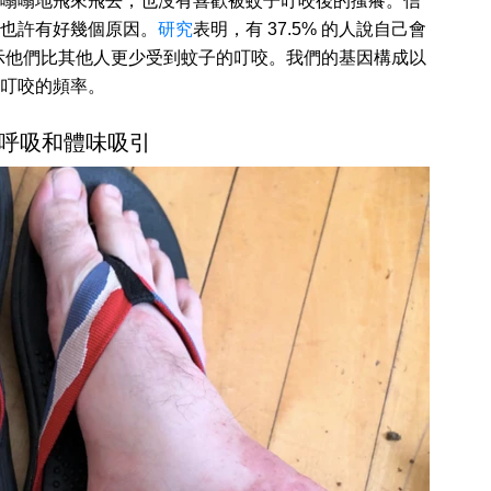
嗡嗡地飛來飛去，也沒有喜歡被蚊子叮咬後的搔癢。信
也許有好幾個原因。
研究
表明，有 37.5% 的人說自己會
則表示他們比其他人更少受到蚊子的叮咬。我們的基因構成以
叮咬的頻率。
呼吸和體味吸引