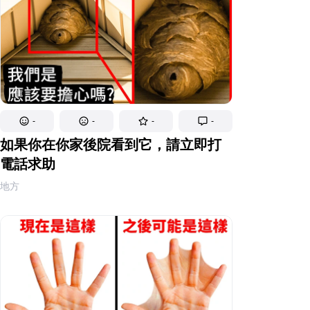
-
-
-
-
如果你在你家後院看到它，請立即打
電話求助
地方