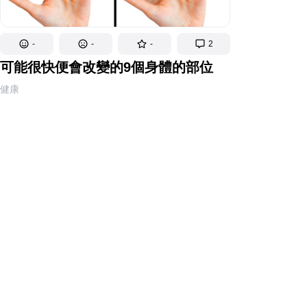
-
-
-
2
可能很快便會改變的9個身體的部位
健康