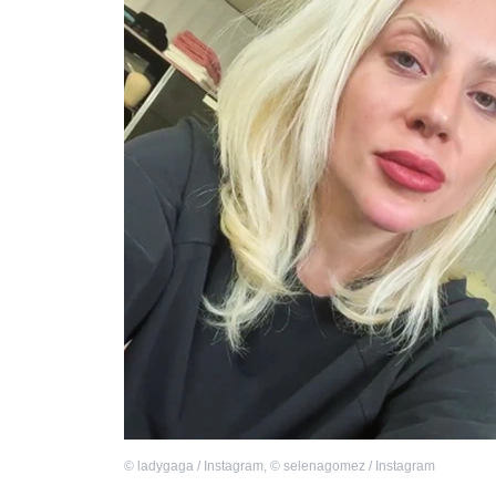
©
ladygaga / Instagram
,
©
selenagomez / Instagram