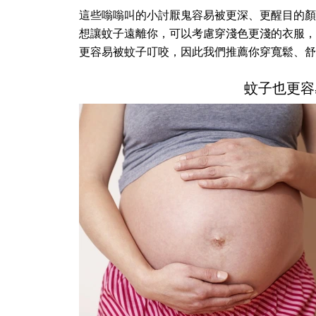
這些嗡嗡叫的小討厭鬼容易被更深、更醒目的顏
想讓蚊子遠離你，可以考慮穿淺色更淺的衣服，
更容易被蚊子叮咬，因此我們推薦你穿寬鬆、舒
蚊子也更容