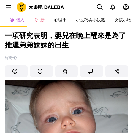
個人
新
心理學
小技巧與小訣竅
女孩小物
一項研究表明，嬰兒在晚上醒來是為了
推遲弟弟妹妹的出生
好奇心
-
-
-
-