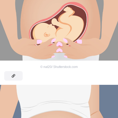
©
nat20/ Shutterstock.com