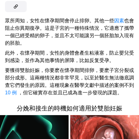
眾所周知，女性在懷孕期間會停止排卵。其他一些
因素
也會
阻止你異期復孕。這是子宮的一種特殊情況，它適應了攜帶
一個已經受精的卵子，並且不太可能讓另一個胚胎加入現有
的胚胎。
此外，在懷孕期間，女性的身體會產生粘液塞，防止嬰兒受
到感染，並作為其他事情的屏障，比如反复受孕。
要獲得雙胎妊娠，你要麽在懷孕期間排卵，要麽子宮分裂或
部分成形。這兩種情況都非常罕見，以至於醫生無法徹底調
查它們發生的原因。這種現象在醫學文獻中描述的案例不到
10 例
，但它確實存在並且已成為進一步發現的課題。
分娩和接生的時機如何適用於雙胎妊娠