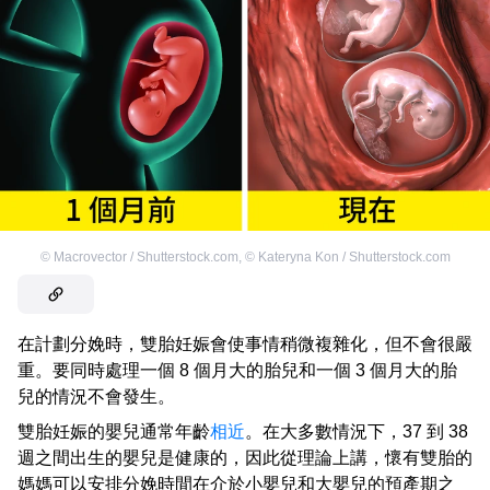
©
Macrovector / Shutterstock.com
,
©
Kateryna Kon / Shutterstock.com
在計劃分娩時，雙胎妊娠會使事情稍微複雜化，但不會很嚴
重。要同時處理一個 8 個月大的胎兒和一個 3 個月大的胎
兒的情況不會發生。
雙胎妊娠的嬰兒通常年齡
相近
。在大多數情況下，37 到 38
週之間出生的嬰兒是健康的，因此從理論上講，懷有雙胎的
媽媽可以安排分娩時間在介於小嬰兒和大嬰兒的預產期之