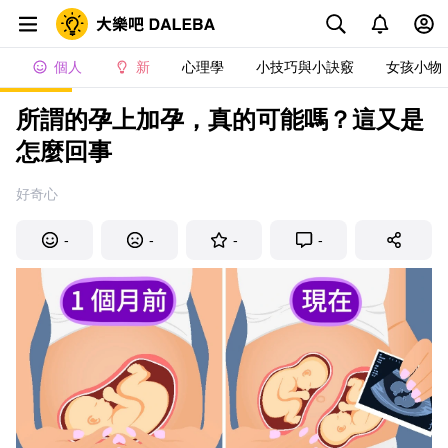
個人
新
心理學
小技巧與小訣竅
女孩小物
所謂的孕上加孕，真的可能嗎？這又是
怎麼回事
好奇心
-
-
-
-