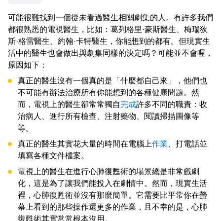
可能很難找到一個從未看過醫生相關劇集的人。有許多我們
都很熟悉的電視醫生，比如：葛列格里·豪斯醫生、梅瑞狄
斯·格雷醫生、約翰·卡特醫生，你能想到的都有。但現實生
活中的醫生也會做出與劇集同樣的決定嗎？可能並不會喔，
原因如下：
真正的醫生沒有一個真的是「什麼都自己來」，他們也
不可能有辦法治療所有你能想到的各種健康問題。然
而，電視上的醫生卻常常獨自
完成
許多不同的職責：收
治病人、進行所有檢查、注射藥物、閱讀掃描圖像等
等。
真正的醫生其實花大量的時間在電腦上
作業
、打電話並
填寫各種文件檔案。
電視上的醫生在進行心肺復甦術的場景總是非常戲劇
化，這是為了讓我們能投入在劇情中。然而，現實生活
裡，心肺復甦術並沒有那麼簡單。它需要比平常你在螢
幕上看到的那些操作還更多的作業，且不幸的是，心肺
復甦術其實常常根本沒用。