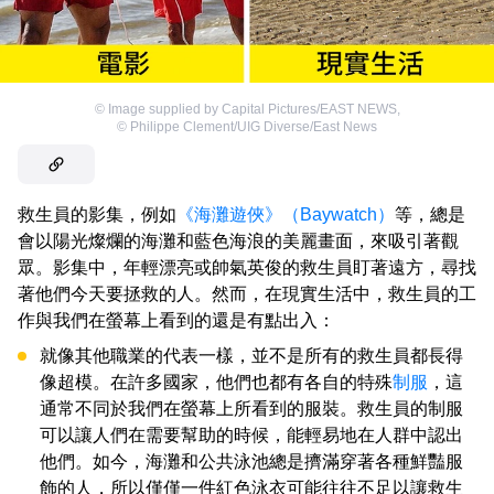
©
Image supplied by Capital Pictures/EAST NEWS
,
©
Philippe Clement/UIG Diverse/East News
救生員的影集，例如
《海灘遊俠》（Baywatch）
等，總是
會以陽光燦爛的海灘和藍色海浪的美麗畫面，來吸引著觀
眾。影集中，年輕漂亮或帥氣英俊的救生員盯著遠方，尋找
著他們今天要拯救的人。然而，在現實生活中，救生員的工
作與我們在螢幕上看到的還是有點出入：
就像其他職業的代表一樣，並不是所有的救生員都長得
像超模。在許多國家，他們也都有各自的特殊
制服
，這
通常不同於我們在螢幕上所看到的服裝。救生員的制服
可以讓人們在需要幫助的時候，能輕易地在人群中認出
他們。如今，海灘和公共泳池總是擠滿穿著各種鮮豔服
飾的人，所以僅僅一件紅色泳衣可能往往不足以讓救生