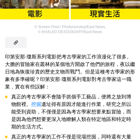
©
Screen Prod / Photononstop/East News
,
©
KHALED DESOUKI/AFP/East News
印第安那·瓊斯系列電影把考古學家的工作浪漫化了很多。
大膽的冒險家在叢林的某個地方開啟了他們的旅程，夜以繼
日地為恢復珍貴的歷史文物而戰鬥。但是這種考古學家的形
象有多準確呢？印第安那·瓊斯系列電影對考古學家這一職
業，實在有些誤解：
真正的考古學家不會隨手抓個手工藝品，便將之放到博
物館裡。
挖掘
遺址得有原因才能進行作業，研究之所以
能受到資助，不僅僅是因為考古學家想要來點冒險，而
是因為他們想要更深入地瞭解人類在特定地區和特定時
期的生活方式。
真正的考古學家的工作不僅是現場挖掘，同時還有大量