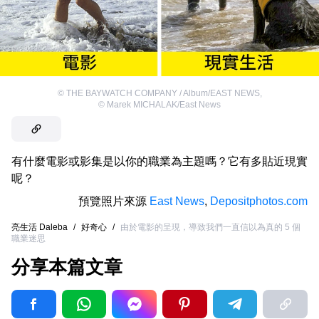
©
THE BAYWATCH COMPANY / Album/EAST NEWS
,
©
Marek MICHALAK/East News
有什麼電影或影集是以你的職業為主題嗎？它有多貼近現實
呢？
預覽照片來源
East News
,
Depositphotos.com
亮生活 Daleba
/
好奇心
/
由於電影的呈現，導致我們一直信以為真的 5 個
職業迷思
分享本篇文章