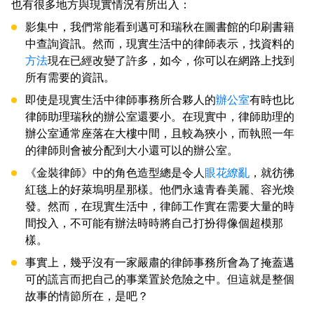
也有很多地方與現實情況有所出入：
影集中，我們常能看到邁可和瑞秋在圖書館的印刷書籍
中查詢資訊。然而，現實生活中的律師表示，找資料的
方法
現在已經改變了許多，如今，你可以在網路上找到
所有需要的資訊。
即使是現實生活中律師事務所合夥人的
辦公室
有時也比
律師助理瑞秋的辦公室還要小。在現實中，律師助理的
辦公室通常座落在大樓中間，且較為狹小，而執照一年
的律師則會被分配到大小還可以的辦公室。
《金裝律師》中的角色造型總是令人
眼花繚亂
，就彷彿
紅毯上的好萊塢明星那樣。他們永遠青春美麗、容光煥
發。然而，在現實生活中，律師工作實在需要大量的時
間投入，不可能有辦法時時將自己打扮得像個超模那
樣。
事實上，幾乎沒有一家嚴肅的律師事務所會為了掩蓋邁
可的謊言而把自己的事業置於危險之中。但這就是整個
故事的情節所在，是吧？