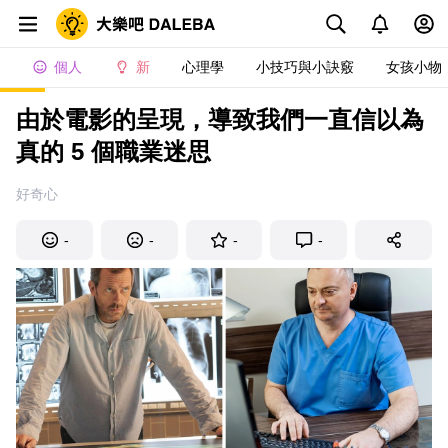
個人
新
心理學
小技巧與小訣竅
女孩小物
由於電影的呈現，導致我們一直信以為
真的 5 個職業迷思
好奇心
-
-
-
-