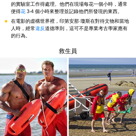
的實驗室工作得處理。他們在現場每花一個小時，通常
便得
花
3-4 個小時來整理並記錄他們所發現的東西。
在電影的虛構世界裡，印第安那·瓊斯在對待文物和當地
人時，經常
違反
道德準則，這可不是專業考古學家應有
的行為。
救生員