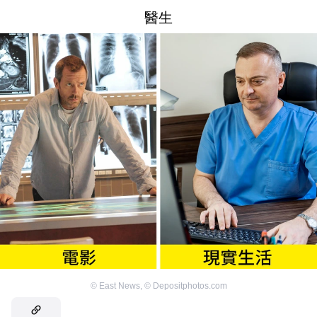
醫生
©
East News
,
©
Depositphotos.com