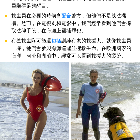
員顯得足夠醒目。
救生員在必要的時候會
配合
警方，但他們不是執法機
構。然而，在電視劇和電影中，我們經常看到他們會採
取法律手段，在海灘上圍捕罪犯。
有些救生隊可能還
包括
訓練有素的救援犬。就像救生員
一樣，牠們會參與海灘巡邏並拯救生命。在歐洲國家的
海洋、河流和湖泊中，經常可以看到救援犬的蹤跡。