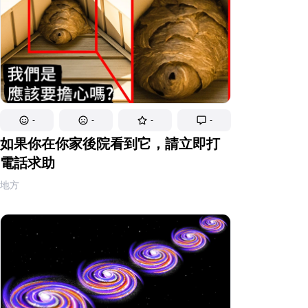
-
-
-
-
如果你在你家後院看到它，請立即打
電話求助
地方