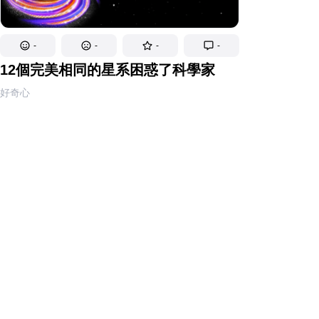
-
-
-
-
12個完美相同的星系困惑了科學家
好奇心