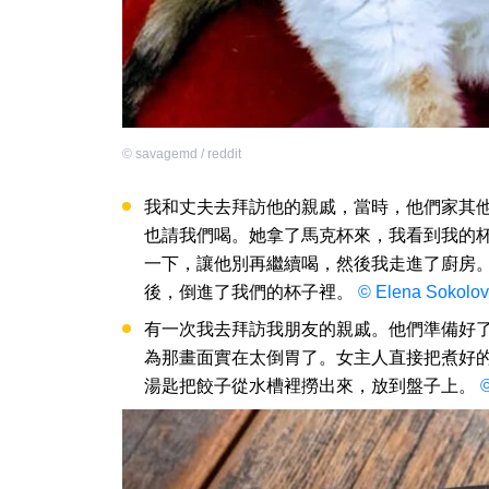
©
savagemd / reddit
我和丈夫去拜訪他的親戚，當時，他們家其
也請我們喝。她拿了馬克杯來，我看到我的
一下，讓他別再繼續喝，然後我走進了廚房
後，倒進了我們的杯子裡。
© Elena Sokolov
有一次我去拜訪我朋友的親戚。他們準備好
為那畫面實在太倒胃了。女主人直接把煮好
湯匙把餃子從水槽裡撈出來，放到盤子上。
©