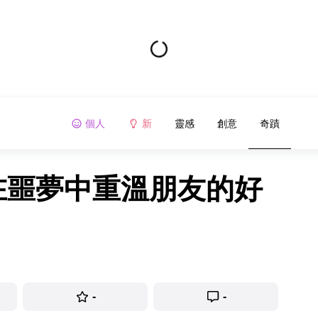
個人
新
靈感
創意
奇蹟
會在噩夢中重溫朋友的好
-
-