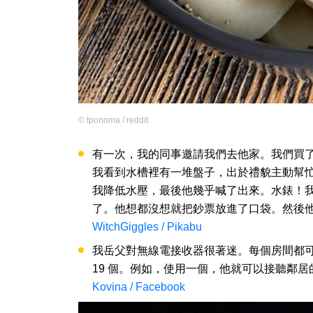
©
tponoma / reddit
有一次，我的同事邀請我們去他家。我們買
我看到水槽裡有一堆盤子，出於禮貌主動幫
我降低水壓，最後他幾乎喊了出來。水錶！我
了。他想都沒想就把鈔票放進了口袋。然後
WitchGiggles / Pikabu
我岳父對無線電接收器很著迷。每個房間都
19 個。例如，使用一個，他就可以接聽鄰
Kovina / Facebook