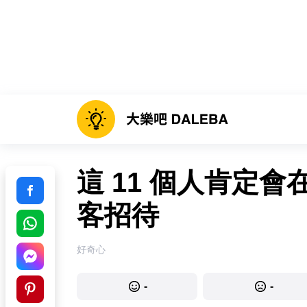
這 11 個人肯定
客招待
好奇心
-
-