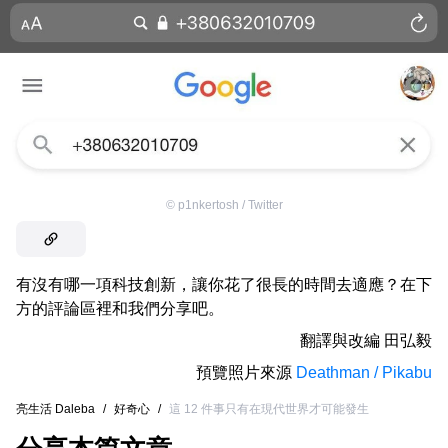
©
p1nkertosh / Twitter
有沒有哪一項科技創新，讓你花了很長的時間去適應？在下
方的評論區裡和我們分享吧。
翻譯與改編
田弘毅
預覽照片來源
Deathman / Pikabu
亮生活 Daleba
/
好奇心
/
這 12 件事只有在現代世界才可能發生