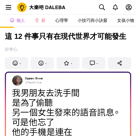
個人
新
心理學
小技巧與小訣竅
女孩小物
這 12 件事只有在現代世界才可能發生
好奇心
-
-
-
-