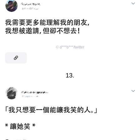
©
d***b***/twitter
13.