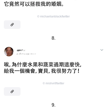
©
michaelianblack/twitter
8.
©
mrshvrif/twitter
9.