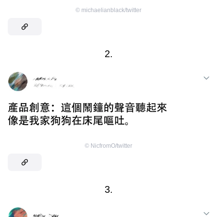
©
michaelianblack/twitter
2.
©
NicfromO/twitter
3.