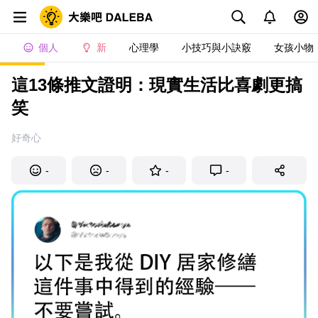
個人
新
心理學
小技巧與小訣竅
女孩小物
這13條推文證明：現實生活比喜劇更搞
笑
好奇心
-
-
-
-