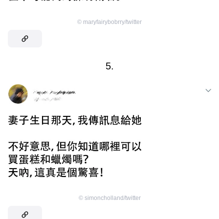
©
maryfairybobrry/twitter
5.
©
simoncholland/twitter