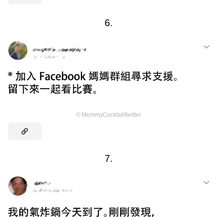
6.
©
MommyCocktail/twitter
7.