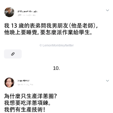
©
LemonMombley/twitter
10.