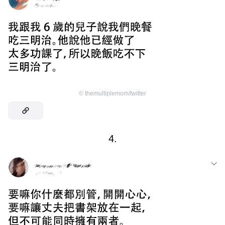
©
themultiplemom/twitter
4.