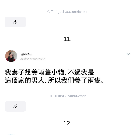
©
T***gedraccoon/twitter
11.
©
JustinGuarini/twitter
12.