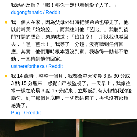
我媽的反應？「哦！那你一定也看到影子人了。」
dugongfanatic / Reddit
我一個人在家，因為父母外出時把我弟弟也帶走了。他
以前叫我「娘娘腔」，而我總叫他「芭比」。我聽到後
門打開的聲音，弟弟喊道：「娘娘腔！」所以我也喊回
去，「嘿，芭比！」我等了一分鐘，沒有聽到任何回
應。其實，他們那時根本還沒到家。我嚇得一動都不敢
動，一直待到他們回家。
ustherefortheza / Reddit
我 14 歲時，整整一個月，我都會每天凌晨 3 點 30 分或
3 點 15 分醒來，感覺自己被監視了。一天早上，我像往
常一樣在凌晨 3 點 15 分醒來，立即感到有人輕拍我的後
腦勺。到了那個月底時，一切都結束了，再也沒有那種
感覺了。
Pug_ / Reddit