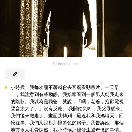
©
Unsplash.com
小時候，我每次睡不著就會去客廳看動畫片。一天早
上，我注意到有些動靜。我抬頭看到一個男人朝我走來
的陰影。我以為是我爸，就說，「嘿，老爸，抱歉電視
聲音太大了。」沒有反應。 我開始尖叫，我父母醒來。
我們後來搬走了。畫面跳轉到：最近我和我媽聊天，回
憶往事。我們又說起那幢藍色的房子。我告訴她，那個
地方令人毛骨悚然，我小時候那裡發生過奇怪的事情。