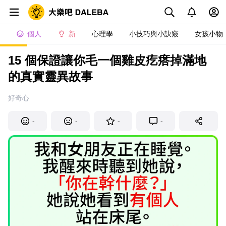
個人
新
心理學
小技巧與小訣竅
女孩小物
15 個保證讓你毛一個雞皮疙瘩掉滿地
的真實靈異故事
好奇心
-
-
-
-