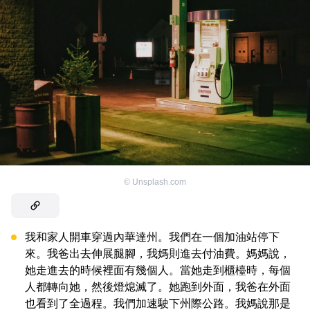
©
Unsplash.com
我和家人開車穿過內華達州。我們在一個加油站停下
來。我爸出去伸展腿腳，我媽則進去付油費。媽媽說，
她走進去的時候裡面有幾個人。當她走到櫃檯時，每個
人都轉向她，然後燈熄滅了。她跑到外面，我爸在外面
也看到了全過程。我們加速駛下州際公路。我媽說那是