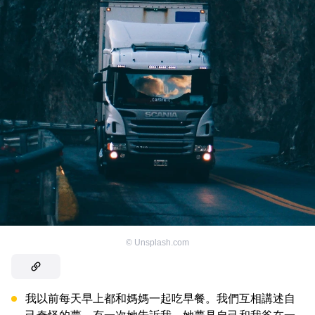
©
Unsplash.com
我以前每天早上都和媽媽一起吃早餐。我們互相講述自