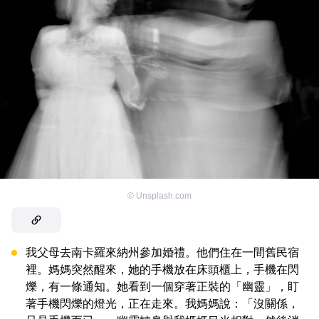
©
Unsplash.com
我父母去南卡羅來納州參加婚禮。他們住在一間舊民宿
裡。媽媽突然醒來，她的手機放在床頭櫃上，手機在閃
爍，有一條通知。她看到一個穿著正裝的「幽靈」，盯
著手機閃爍的燈光，正在走來。我媽媽說：「沒關係，